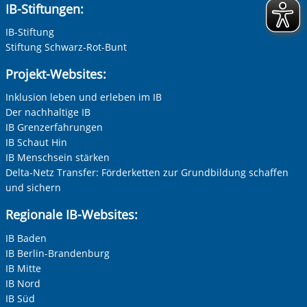
IB-Stiftungen:
erzeit
können Sie in unseren Datenschutzeinstellungen jederzeit
k
Adresse (PLZ, Ort, Strasse)
widerrufen:
Datenschutz
IB-Stiftung
Stiftung Schwarz-Rot-Bunt
Projekt-Websites:
Ihre E-Mail-Adresse
*
Inklusion leben und erleben im IB
Der nachhaltige IB
er
Zur Aktivierung der Videos Marketing-Cookies hier
zulassen
IB Grenzerfahrungen
Ihre Telefonnummer
IB Schaut Hin
IB Menschsein stärken
Delta-Netz Transfer: Förderketten zur Grundbildung schaffen
und sichern
Betreff ihrer Anfrage
Regionale IB-Websites:
Vorherige Folie anzeigen
N
IB Baden
Ihre Nachricht
*
IB Berlin-Brandenburg
IB Mitte
IB Nord
IB Süd