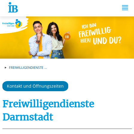
Springe zum Inhalt
Automatische Wiede
FREIWILLIGENDIENSTE ...
Kontakt und Öffnungszeiten
Freiwilligendienste
Darmstadt