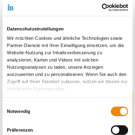
Obdachlosenhilfe
Stellen als Erste-Hilfe-Ausbilder*innen
Stellen in der Verwaltung
Stellen im ökologischen Bereich
und viele mehr…
Datenschutzeinstellungen
Wir möchten Cookies und ähnliche Technologien sowie
Partner-Dienste mit Ihrer Einwilligung einsetzen, um die
Du willst gerne eine Übersicht über unsere
Website-Nutzung zur Inhaltsverbesserung zu
Einsatzstellen haben?
analysieren, Karten und Videos mit solchen
Hier gehts zur Einsatzstellenbörse!
Nutzungsanalysen zu laden, unsere Anzeigen
auszuwerten und zu personalisieren. Wenn Sie auch den
Zugriff auf Ihren Standort zulassen, nutzen wir diesen zur
Gut zu wissen
individuellen Kartenanzeige.
Soweit es für diese Zwecke erforderlich ist, erhalten
Einwilligungsauswahl
unsere Partner Daten wie Ihre IP-Adresse und
Notwendig
verarbeiten diese zusammen mit Daten von anderen
Websites. Die Partner erkennen mitunter auch, wenn Sie
Präferenzen
zum Website-Besuch verschiedene Geräte verwenden,