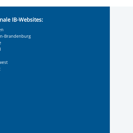
nale IB-Websites:
en
lin-Brandenburg
e
d
west
t
reiwilligendienste
 Internationalen Bund
s Internationalen Bund
Internationalen Bund
 des Internationalen B
te der IB-Freiwilligend