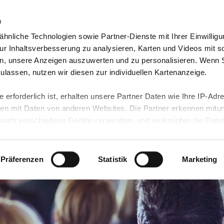
n
hnliche Technologien sowie Partner-Dienste mit Ihrer Einwilligu
eutschland
Freiwilligendienst Ausland
In deine
r Inhaltsverbesserung zu analysieren, Karten und Videos mit s
n, unsere Anzeigen auszuwerten und zu personalisieren. Wenn 
 zulassen, nutzen wir diesen zur individuellen Kartenanzeige.
 erforderlich ist, erhalten unsere Partner Daten wie Ihre IP-Adr
n mit Daten von anderen Websites. Die Partner erkennen mitun
uch verschiedene Geräte verwenden, und verknüpfen die Date
kann die Datenübertragung in Drittländer (insb. die USA) nicht
rt ist kein der EU gleichwertiges Datenschutzniveau gewährlei
hre Daten führen kann.
Präferenzen
Statistik
Marketing
 in unseren
Datenschutzhinweisen
und in unserer
Cookie-Über
site-Funktionen für diese Zwecke aktiviert sind, müssen Sie al
können mittels nachfolgender Buttons über Ihre Einwilligung für
 erteilte Einwilligung stets für die Zukunft widerrufen. Bitte be