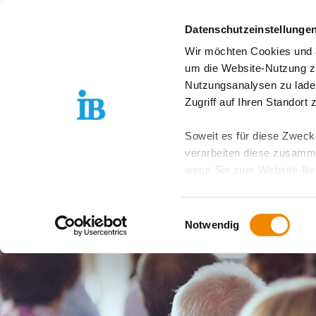
Springe zum Inhalt
Datenschutzeinstellunge
Wir möchten Cookies und ä
Freiwilligendienst D
um die Website-Nutzung zu
Nutzungsanalysen zu lade
Zugriff auf Ihren Standort
Soweit es für diese Zwecke
verarbeiten diese zusamme
wenn Sie zum Website-Bes
geräteübergreifend. Dabei 
ausgeschlossen werden. Do
Einwilligungsauswahl
zusätzlichen Risiken für I
Notwendig
Weitere Details finden Sie
Sie möchten, dass alle Web
Kategorien auswählen. Sie 
Zwecke entscheiden und Ihre