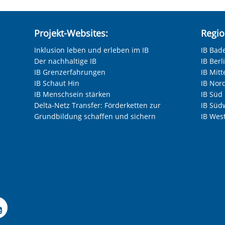
Projekt-Websites:
Regio
Inklusion leben und erleben im IB
IB Bad
Der nachhaltige IB
IB Ber
IB Grenzerfahrungen
IB Mitt
IB Schaut Hin
IB Nor
IB Menschsein stärken
IB Süd
Delta-Netz Transfer: Förderketten zur
IB Süd
Grundbildung schaffen und sichern
IB Wes
Facebook-Seite der IB-F
le Instagram-Seite des
elle LinkedIn-Seite de
izielle Xing-Seite des 
ffizielle Kununu-Seite
Offizielle YouTube-Sei