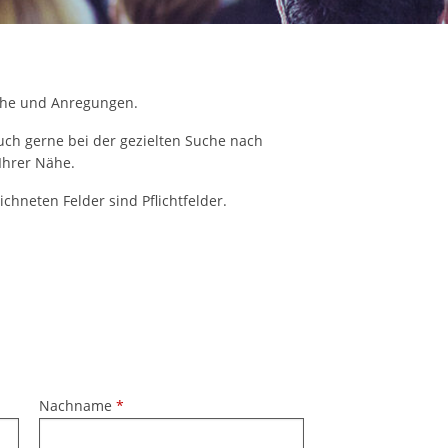
rstreckt sich nicht auf notwendige Cookies, die erforderlich zur B
n und somit gewünschten Website-Funktionen sind. Diese Cooki
ressen und daher unabhängig von einer Einwilligung.
che und Anregungen.
auch gerne bei der gezielten Suche nach
Ihrer Nähe.
ichneten Felder sind Pflichtfelder.
Nachname
*