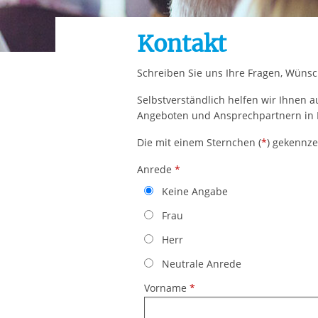
Ihre etwaige Einwilligung e
der von Ihnen aufgerufene
Kontakt
aufgrund berechtigter Inte
Schreiben Sie uns Ihre Fragen, Wüns
Selbstverständlich helfen wir Ihnen 
Angeboten und Ansprechpartnern in 
Das Formular enthält einige Fehler!
Die mit einem Sternchen (
*
) gekennze
Anrede
*
Keine Angabe
Frau
Herr
Neutrale Anrede
Vorname
*