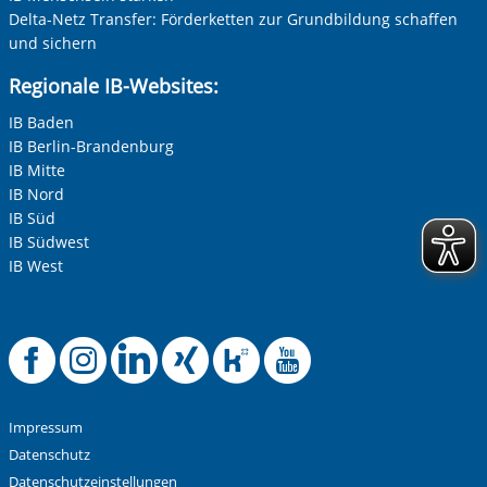
Delta-Netz Transfer: Förderketten zur Grundbildung schaffen
und sichern
Betreff ihrer Anfrage
Regionale IB-Websites:
Vorherige Folie anzeigen
N
IB Baden
Ihre Nachricht
*
IB Berlin-Brandenburg
IB Mitte
IB Nord
IB Süd
IB Südwest
IB West
Anti-Roboter-Verifizierung
Offizielle Facebook-
Offizielle Instag
Offizielle Link
Offizielle X
Offizielle
Offiziel
Hier klicken
Friendly
Captcha ⇗
Alle Informationen zum Schutz der Daten sind sind in
unserer
Datenschutzerklärung
aufrufbar.
Impressum
Datenschutz
Absenden
Datenschutzeinstellungen