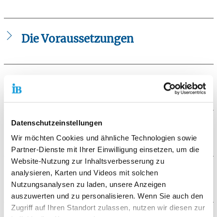
Der allgemeine Integrationssprachkurs dauert 600
Stunden (Unterrichtseinheiten zu 45 Min.) plus 60
Stunden Orientierungskurs. Ziel ist der Deutsch Test für
Die Voraussetzungen
Zuwanderer (DTZ), bei der die Teilnehmer/innen das
Sprachniveau B1
erreichen sollten.
Die Teilnehmenden dürfen nicht schulpflichtig sein und
Damit können die Teilnehmer/innen die
müssen einen Aufenthaltstitel vorweisen.
Niederlassungserlaubnis und die Einbürgerung
Die Zielgruppe
beantragen, ihre Arbeitsplatzchancen verbessern und sich
ohne Probleme in Deutschland verständigen leichter
Menschen mit Migrationshintergrund, welche dauerhaft in
zurechtfinden.
Deutschland leben möchten.
Datenschutzeinstellungen
Die Ziele des Angebots
Wir möchten Cookies und ähnliche Technologien sowie
Partner-Dienste mit Ihrer Einwilligung einsetzen, um die
Deutsch Test für Zuwanderer (DTZ) bei der die Teilnehmer
Website-Nutzung zur Inhaltsverbesserung zu
das Sprachniveau B1 erreichen.
analysieren, Karten und Videos mit solchen
Weitere Informationen
Nutzungsanalysen zu laden, unsere Anzeigen
auszuwerten und zu personalisieren. Wenn Sie auch den
Beginn und Unterrichtszeiten:
auf Anfrage
Zugriff auf Ihren Standort zulassen, nutzen wir diesen zur