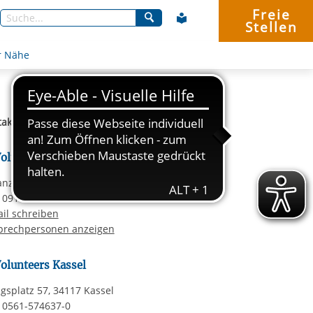
Freie
Stellen
Suchen
r Nähe
aktdaten der IB Volunteers
Volunteers Nürnberg
nzäckerstr. 10, 90443 Nürnberg
: 0911-94536-32
il schreiben
prechpersonen anzeigen
Volunteers Kassel
gsplatz 57, 34117 Kassel
: 0561-574637-0