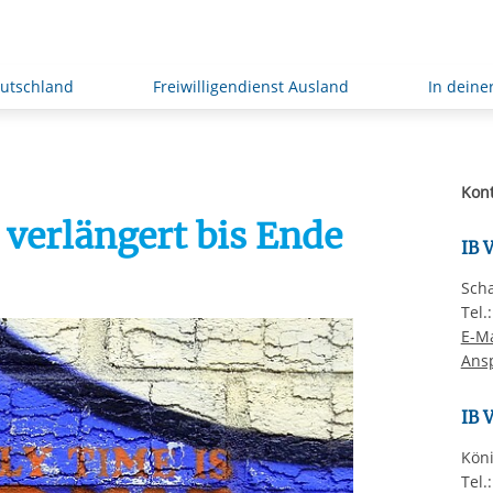
eutschland
Freiwilligendienst Ausland
In deine
Kont
verlängert bis Ende
IB 
Scha
Tel.
E-Ma
Ans
IB 
Köni
Tel.