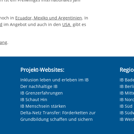
 noch in
Ecuador, Mexiko und Argentinien
. In
nd
im Angebot und auch in den
USA
gibt es
lang
.
Projekt-Websites:
Regio
Inklusion leben und erleben im IB
IB Bad
Der nachhaltige IB
IB Ber
IB Grenzerfahrungen
IB Mitt
IB Schaut Hin
IB Nor
IB Menschsein stärken
IB Süd
Delta-Netz Transfer: Förderketten zur
IB Süd
Grundbildung schaffen und sichern
IB Wes