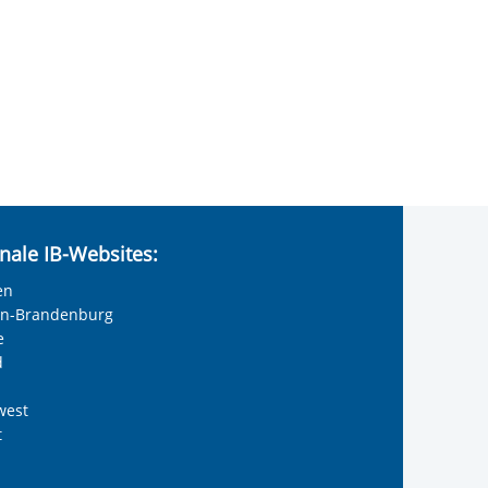
nale IB-Websites:
en
lin-Brandenburg
e
d
west
t