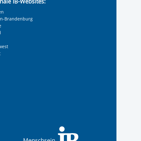
nale IB-Websites:
en
lin-Brandenburg
e
d
west
t
reiwilligendienste
 Internationalen Bund
s Internationalen Bund
Internationalen Bund
 des Internationalen B
te der IB-Freiwilligend