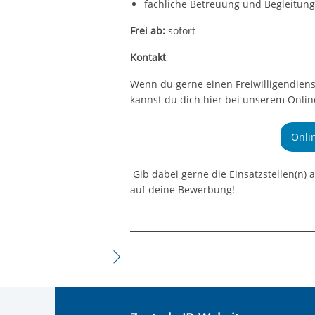
fachliche Betreuung und Begleitun
Frei ab:
sofort
Kontakt
Wenn du gerne einen Freiwilligendiens
kannst du dich hier bei unserem On
Onli
Gib dabei gerne die Einsatzstellen(n) a
auf deine Bewerbung!
Freiwilliges Soziales Jahr - Mikina Fa
Freiwilliges Soziales Jahr - SRH Gesu
Freiwilliges Soziales Jahr - SRH Gesun