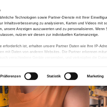
n
hnliche Technologien sowie Partner-Dienste mit Ihrer Einwilligu
eutschland
Freiwilligendienst Ausland
In deine
r Inhaltsverbesserung zu analysieren, Karten und Videos mit s
n, unsere Anzeigen auszuwerten und zu personalisieren. Wenn 
 zulassen, nutzen wir diesen zur individuellen Kartenanzeige.
 erforderlich ist, erhalten unsere Partner Daten wie Ihre IP-Adr
n mit Daten von anderen Websites. Die Partner erkennen mitun
uch verschiedene Geräte verwenden, und verknüpfen die Date
kann die Datenübertragung in Drittländer (insb. die USA) nicht
rt ist kein der EU gleichwertiges Datenschutzniveau gewährlei
hre Daten führen kann.
Präferenzen
Statistik
Marketing
 in unseren
Datenschutzhinweisen
und in unserer
Cookie-Über
site-Funktionen für diese Zwecke aktiviert sind, müssen Sie al
können mittels nachfolgender Buttons über Ihre Einwilligung für
 erteilte Einwilligung stets für die Zukunft widerrufen. Bitte be