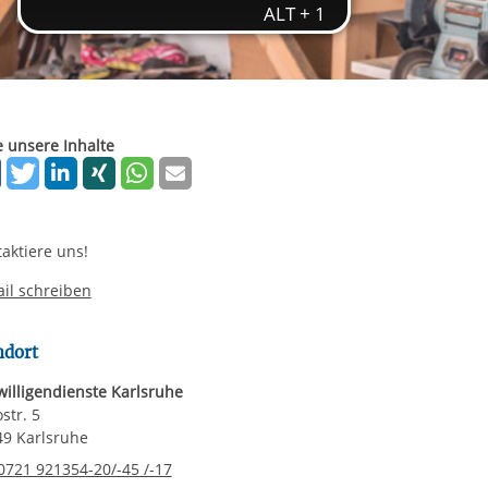
ereitstellung
es setzen wir
rgabe starten/stoppen
e unsere Inhalte
aktiere uns!
il schreiben
ndort
willigendienste Karlsruhe
str. 5
9 Karlsruhe
elefonnummer
0721 921354-20/-45 /-17