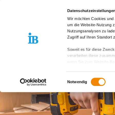
Springe zum Inhalt
Datenschutzeinstellunge
Wir möchten Cookies und ä
Freiwilligendienst D
um die Website-Nutzung zu
Nutzungsanalysen zu lade
Zugriff auf Ihren Standort
Soweit es für diese Zwecke
verarbeiten diese zusamme
wenn Sie zum Website-Bes
geräteübergreifend. Dabei 
ausgeschlossen werden. Do
Einwilligungsauswahl
zusätzlichen Risiken für I
Notwendig
Weitere Details finden Sie
Sie möchten, dass alle Web
Kategorien auswählen. Sie 
Zwecke entscheiden und Ihre