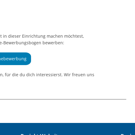
g
t in dieser Einrichtung machen möchtest,
line-Bewerbungsbogen bewerben:
nebewerbung
n, für die du dich interessierst. Wir freuen uns
chklinik Haustechnik Bad Schönborn
ndheitszentrum Bad Herrenalb (Haustechnik)
dheitszentrum Dobel (Haustechnik)