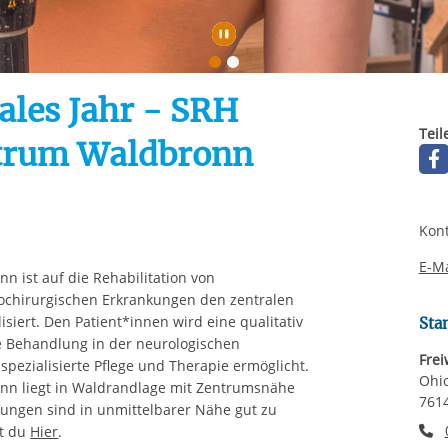
rstreckt sich nicht auf notwendige Cookies, die erforderlich zur B
n und somit gewünschten Website-Funktionen sind. Diese Cooki
Automatische Wiede
ressen und daher unabhängig von einer Einwilligung.
iales Jahr - SRH
Teil
trum Waldbronn
Kont
E-Ma
 ist auf die Rehabilitation von
ochirurgischen Erkrankungen den zentralen
iert. Den Patient*innen wird eine qualitativ
Sta
 Behandlung in der neurologischen
Frei
spezialisierte Pflege und Therapie ermöglicht.
Ohio
n liegt in Waldrandlage mit Zentrumsnähe
7614
mungen sind in unmittelbarer Nähe gut zu
T
st du
Hier
.