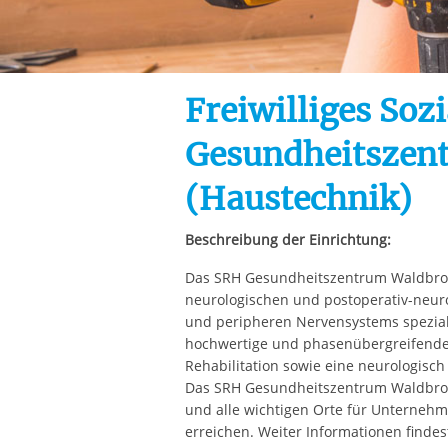
Ihre etwaige Einwilligung e
der von Ihnen aufgerufene
aufgrund berechtigter Inte
Freiwilliges Soz
Gesundheitszen
(Haustechnik)
Beschreibung der Einrichtung:
Das SRH Gesundheitszentrum Waldbronn
neurologischen und postoperativ-neur
und peripheren Nervensystems spezialis
hochwertige und phasenübergreifende
Rehabilitation sowie eine neurologisch 
Das SRH Gesundheitszentrum Waldbron
und alle wichtigen Orte für Unterneh
erreichen. Weiter Informationen finde