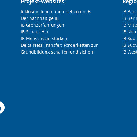
Projekt-Websites:
Regio
Inklusion leben und erleben im IB
IB Bad
Der nachhaltige IB
IB Ber
IB Grenzerfahrungen
IB Mitt
IB Schaut Hin
IB Nor
IB Menschsein stärken
IB Süd
Delta-Netz Transfer: Förderketten zur
IB Süd
Grundbildung schaffen und sichern
IB Wes
Facebook-Seite der IB-F
le Instagram-Seite des
elle LinkedIn-Seite de
izielle Xing-Seite des 
ffizielle Kununu-Seite
Offizielle YouTube-Sei