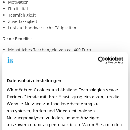
Motivation
Flexibilität
Teamfähigkeit
Zuverlässigkeit
Lust auf handwerkliche Tätigkeiten
Deine Benefits:
Monatliches Taschengeld von ca. 400 Euro
Zertifikat und Zeugnis über den geleisteten Dienst
wertvolle Erfahrungen in einem abwechslungsreichen
Arbeitsfeld
fachliche Betreuung und Begleitung
Datenschutzeinstellungen
Frei ab: 01.09.2026
Wir möchten Cookies und ähnliche Technologien sowie
Partner-Dienste mit Ihrer Einwilligung einsetzen, um die
Kontakt
Website-Nutzung zur Inhaltsverbesserung zu
Wenn du gerne einen Freiwilligendienst in dieser Einrichtung
analysieren, Karten und Videos mit solchen
machen möchtest, kannst du dich hier bei unserem Online-
Nutzungsanalysen zu laden, unsere Anzeigen
Bewerbungsbogen bewerben:
auszuwerten und zu personalisieren. Wenn Sie auch den