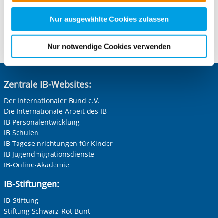
nachfolgender Buttons über Ihre Einwilligung für diese
Telefonnummer
0721 921354-20/-45 /-17
Zwecke entscheiden und Ihre erteilte Einwilligung stets
Nur ausgewählte Cookies zulassen
E-Mail an Freiwilligendienste Karlsruhe
E-Mail schreiben
für die Zukunft widerrufen. Bitte beachten Sie: Ihre
Zum Standort
etwaige Einwilligung erstreckt sich nicht auf notwendige
Nur notwendige Cookies verwenden
Cookies, die erforderlich zur Bereitstellung der von Ihnen
aufgerufenen und somit gewünschten Website-
Funktionen sind. Diese Cookies setzen wir aufgrund
Zentrale IB-Websites:
berechtigter Interessen und daher unabhängig von einer
Einwilligung.
Der Internationaler Bund e.V.
Die Internationale Arbeit des IB
IB Personalentwicklung
IB Schulen
IB Tageseinrichtungen für Kinder
IB Jugendmigrationsdienste
IB-Online-Akademie
IB-Stiftungen:
IB-Stiftung
Stiftung Schwarz-Rot-Bunt