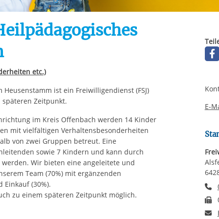
Automatische Wiede
rstreckt sich nicht auf notwendige Cookies, die erforderlich zur B
n und somit gewünschten Website-Funktionen sind. Diese Cooki
eilpädagogisches
ressen und daher unabhängig von einer Einwilligung.
Teil
m
erheiten etc.)
Kont
Heusenstamm ist ein Freiwilligendienst (FSJ)
 späteren Zeitpunkt.
E-Ma
Einrichtung im Kreis Offenbach werden 14 Kinder
ren mit vielfältigen Verhaltensbesonderheiten
Sta
alb von zwei Gruppen betreut. Eine
nleitenden sowie 7 Kindern und kann durch
Frei
Alsf
t werden. Wir bieten eine angeleitete und
642
 unserem Team (70%) mit ergänzenden
d Einkauf (30%).
T
auch zu einem späteren Zeitpunkt möglich.
F
E