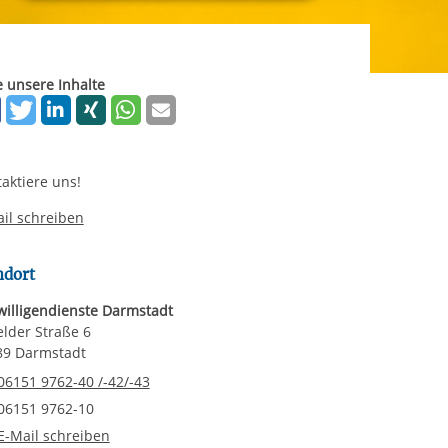
rgabe starten/stoppen
ereitstellung
es setzen wir
e unsere Inhalte
aktiere uns!
il schreiben
ndort
willigendienste Darmstadt
elder Straße 6
89 Darmstadt
elefonnummer
06151 9762-40 /-42/-43
axnummer
06151 9762-10
-Mail an Freiwilligendienste Darmstadt
E-Mail schreiben