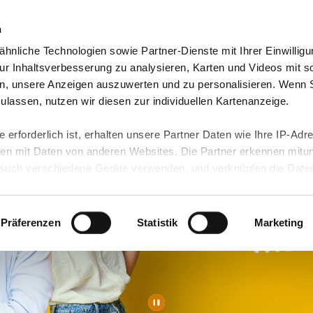
n
hnliche Technologien sowie Partner-Dienste mit Ihrer Einwilligu
eutschland
Freiwilligendienst Ausland
In deine
r Inhaltsverbesserung zu analysieren, Karten und Videos mit s
n, unsere Anzeigen auszuwerten und zu personalisieren. Wenn 
 zulassen, nutzen wir diesen zur individuellen Kartenanzeige.
 erforderlich ist, erhalten unsere Partner Daten wie Ihre IP-Adr
n mit Daten von anderen Websites. Die Partner erkennen mitun
uch verschiedene Geräte verwenden, und verknüpfen die Date
kann die Datenübertragung in Drittländer (insb. die USA) nicht
rt ist kein der EU gleichwertiges Datenschutzniveau gewährlei
hre Daten führen kann.
Präferenzen
Statistik
Marketing
 in unseren
Datenschutzhinweisen
und in unserer
Cookie-Über
site-Funktionen für diese Zwecke aktiviert sind, müssen Sie al
können mittels nachfolgender Buttons über Ihre Einwilligung für
 erteilte Einwilligung stets für die Zukunft widerrufen. Bitte be