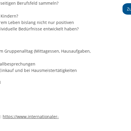
lseitigen Berufsfeld sammeln?
Z
t Kindern?
rem Leben bislang nicht nur positiven
viduelle Bedürfnisse entwickelt haben?
m Gruppenalltag (Mittagessen, Hausaufgaben,
allbesprechungen
Einkauf und bei Hausmeistertätigkeiten
n
r:
https://www.internationaler-