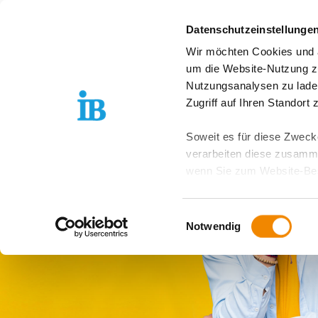
Springe zum Inhalt
Datenschutzeinstellunge
Wir möchten Cookies und ä
Freiwilligendienst D
um die Website-Nutzung zu
Nutzungsanalysen zu lade
Zugriff auf Ihren Standort
Soweit es für diese Zwecke
verarbeiten diese zusamme
wenn Sie zum Website-Bes
geräteübergreifend. Dabei 
ausgeschlossen werden. Do
Einwilligungsauswahl
zusätzlichen Risiken für I
Notwendig
Weitere Details finden Sie
Sie möchten, dass alle Web
Kategorien auswählen. Sie 
Zwecke entscheiden und Ihre