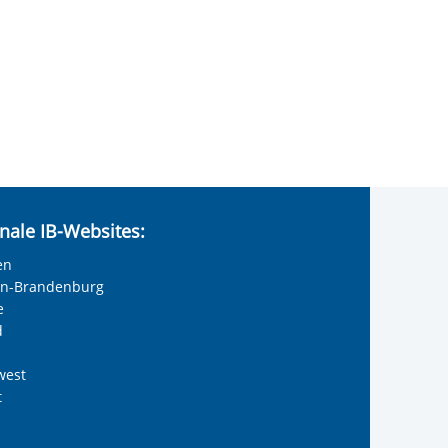
nale IB-Websites:
en
lin-Brandenburg
e
d
west
t