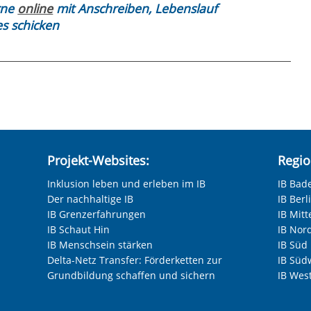
rne
online
mit Anschreiben, Lebenslauf
es schicken
Projekt-Websites:
Regio
Inklusion leben und erleben im IB
IB Bad
Der nachhaltige IB
IB Ber
IB Grenzerfahrungen
IB Mitt
IB Schaut Hin
IB Nor
IB Menschsein stärken
IB Süd
Delta-Netz Transfer: Förderketten zur
IB Süd
Grundbildung schaffen und sichern
IB Wes