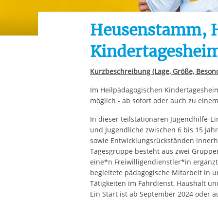
Ihre etwaige Einwilligung e
der von Ihnen aufgerufene
Heusenstamm, H
aufgrund berechtigter Inte
Kindertageshei
Kurzbeschreibung (Lage, Größe, Besond
Im Heilpädagogischen Kindertagesheim 
möglich - ab sofort oder auch zu einem
In dieser teilstationären Jugendhilfe-
und Jugendliche zwischen 6 bis 15 Jah
sowie Entwicklungsrückständen innerh
Tagesgruppe besteht aus zwei Gruppe
eine*n Freiwilligendienstler*in ergänz
begleitete pädagogische Mitarbeit in
Tätigkeiten im Fahrdienst, Haushalt un
Ein Start ist ab September 2024 oder 