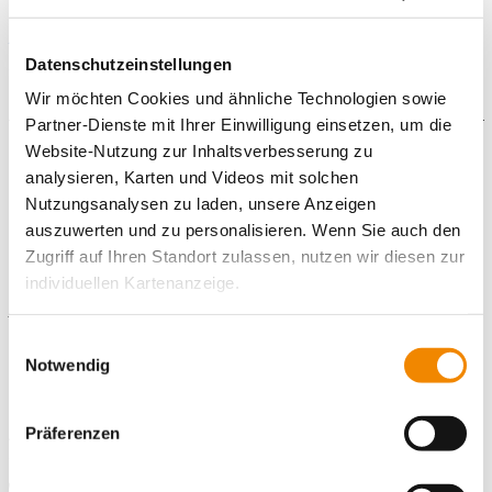
Ihre Bewerbung können Sie gerne
online
mit
Anschreiben, Lebenslauf und Kopie des letzten
Zeugnisses schicken
Datenschutzeinstellungen
Wir möchten Cookies und ähnliche Technologien sowie
Partner-Dienste mit Ihrer Einwilligung einsetzen, um die
Website-Nutzung zur Inhaltsverbesserung zu
Galerie
analysieren, Karten und Videos mit solchen
Nutzungsanalysen zu laden, unsere Anzeigen
auszuwerten und zu personalisieren. Wenn Sie auch den
Zugriff auf Ihren Standort zulassen, nutzen wir diesen zur
Kontaktiere uns!
individuellen Kartenanzeige.
E-Mail schreiben
Soweit es für diese Zwecke erforderlich ist, erhalten
Einwilligungsauswahl
unsere Partner Daten wie Ihre IP-Adresse und
Notwendig
Standort
verarbeiten diese zusammen mit Daten von anderen
Freiwilligendienste Darmstadt
Websites. Die Partner erkennen mitunter auch, wenn Sie
Präferenzen
Alsfelder Straße 6
zum Website-Besuch verschiedene Geräte verwenden,
64289 Darmstadt
und verknüpfen die Daten geräteübergreifend. Dabei
Telefonnummer
06151 9762-40 /-42/-43