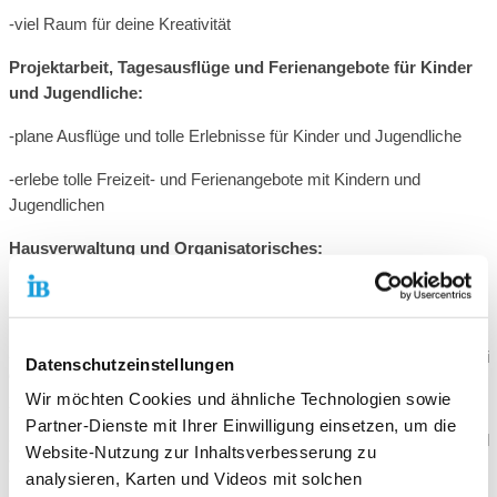
-viel Raum für deine Kreativität
Projektarbeit, Tagesausflüge und Ferienangebote für Kinder
und Jugendliche:
-plane Ausflüge und tolle Erlebnisse für Kinder und Jugendliche
-erlebe tolle Freizeit- und Ferienangebote mit Kindern und
Jugendlichen
Hausverwaltung und Organisatorisches:
-hauswirtschaftliche Tätigkeiten
(z.B. Küchenorganisation,
Einkäufe etc.)
-organisatorische Aufgaben
(z.B. Botengänge, Unterstützung bei
Datenschutzeinstellungen
der Vorbereitung der Jugendtreffs, Aufräumarbeiten)
Wir möchten Cookies und ähnliche Technologien sowie
-Arbeit am PC (z.B. Erstellen von Flyern, Social Media Post)
Partner-Dienste mit Ihrer Einwilligung einsetzen, um die
-Fahrdienste (z.B. Einkäufe o.ä., Fahrservice der Kinder und
Website-Nutzung zur Inhaltsverbesserung zu
Jugendlichen bei verschiedenen Angeboten)
analysieren, Karten und Videos mit solchen
Anforderungen an die Bewerber*innen