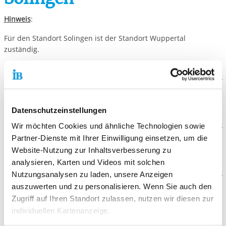
Hinweis
:
Für den Standort Solingen ist der Standort Wuppertal
zuständig.
Galerie
Datenschutzeinstellungen
Wir möchten Cookies und ähnliche Technologien sowie
Partner-Dienste mit Ihrer Einwilligung einsetzen, um die
Kontaktformular
Website-Nutzung zur Inhaltsverbesserung zu
analysieren, Karten und Videos mit solchen
Die mit einem Sternchen (
*
) gekennzeichneten Felder sind
Nutzungsanalysen zu laden, unsere Anzeigen
Pflichtfelder.
auszuwerten und zu personalisieren. Wenn Sie auch den
Video
Zugriff auf Ihren Standort zulassen, nutzen wir diesen zur
Anrede
*
individuellen Kartenanzeige.
Keine Angabe
Zum Aktivieren der Videowiedergabe müssen Sie auf den