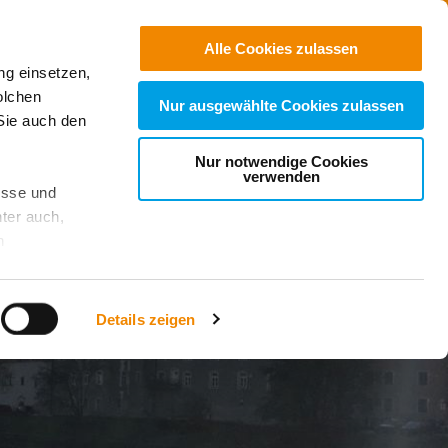
Freie
Stellen
Suchen
Alle Cookies zulassen
ng einsetzen,
r Nähe
olchen
Nur ausgewählte Cookies zulassen
Sie auch den
Nur notwendige Cookies
verwenden
esse und
ter auch,
n
stet, was zu
Details zeigen
sicht
. Wenn
le Cookie-
 diese
achten Sie: