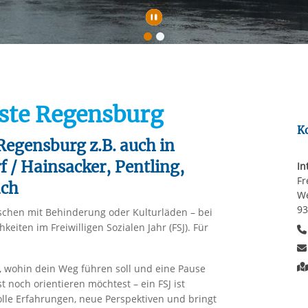
rstreckt sich nicht auf notwendige Cookies, die erforderlich zur B
n und somit gewünschten Website-Funktionen sind. Diese Cooki
Automatische Wiede
ressen und daher unabhängig von einer Einwilligung.
nste Regensburg
K
Regensburg z.B. auch in
 / Hainsacker, Pentling,
In
Fr
ach
We
93
schen mit Behinderung oder Kulturläden – bei
hkeiten im Freiwilligen Sozialen Jahr (FSJ). Für
t, wohin dein Weg führen soll und eine Pause
 noch orientieren möchtest – ein FSJ ist
olle Erfahrungen, neue Perspektiven und bringt