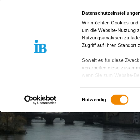
Springe zum Inhalt
Datenschutzeinstellunge
Wir möchten Cookies und ä
Freiwilligendienst D
um die Website-Nutzung zu
Nutzungsanalysen zu lade
Zugriff auf Ihren Standort
Soweit es für diese Zwecke
verarbeiten diese zusamme
wenn Sie zum Website-Bes
geräteübergreifend. Dabei 
ausgeschlossen werden. Do
Einwilligungsauswahl
zusätzlichen Risiken für I
Notwendig
Weitere Details finden Sie
Sie möchten, dass alle Web
Kategorien auswählen. Sie 
Zwecke entscheiden und Ihre