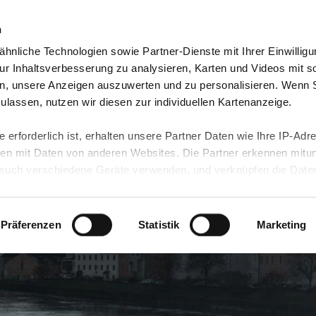
n
hnliche Technologien sowie Partner-Dienste mit Ihrer Einwilligu
eutschland
Freiwilligendienst Ausland
In deine
r Inhaltsverbesserung zu analysieren, Karten und Videos mit s
n, unsere Anzeigen auszuwerten und zu personalisieren. Wenn 
 zulassen, nutzen wir diesen zur individuellen Kartenanzeige.
 erforderlich ist, erhalten unsere Partner Daten wie Ihre IP-Adr
n mit Daten von anderen Websites. Die Partner erkennen mitun
uch verschiedene Geräte verwenden, und verknüpfen die Date
kann die Datenübertragung in Drittländer (insb. die USA) nicht
rt ist kein der EU gleichwertiges Datenschutzniveau gewährlei
hre Daten führen kann.
Präferenzen
Statistik
Marketing
 in unseren
Datenschutzhinweisen
und in unserer
Cookie-Über
site-Funktionen für diese Zwecke aktiviert sind, müssen Sie al
können mittels nachfolgender Buttons über Ihre Einwilligung für
 erteilte Einwilligung stets für die Zukunft widerrufen. Bitte be