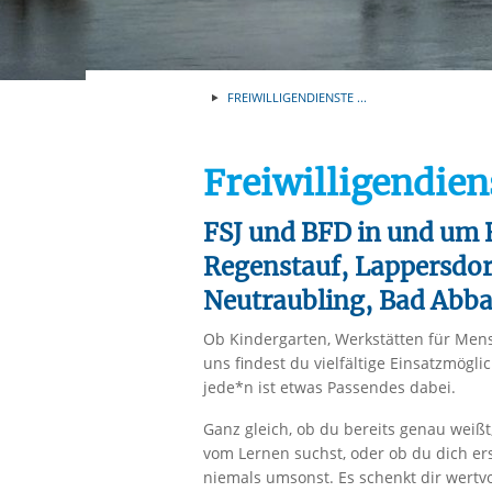
Ihre etwaige Einwilligung e
der von Ihnen aufgerufene
aufgrund berechtigter Inte
FREIWILLIGENDIENSTE ...
Freiwilligendie
FSJ und BFD in und um 
Regenstauf, Lappersdorf
Neutraubling, Bad Abb
Ob Kindergarten, Werkstätten für Men
uns findest du vielfältige Einsatzmöglic
jede*n ist etwas Passendes dabei.
Ganz gleich, ob du bereits genau weiß
vom Lernen suchst, oder ob du dich erst
niemals umsonst. Es schenkt dir wertv