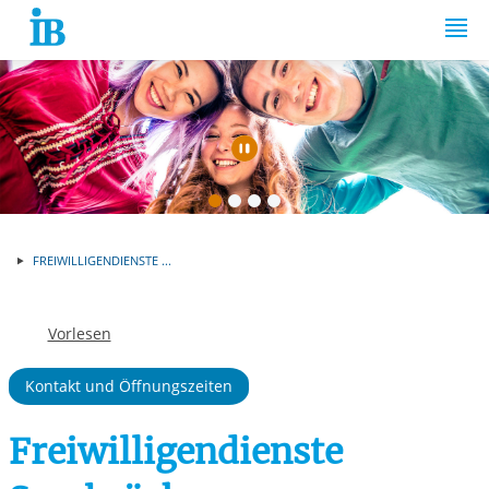
Springe zum Inhalt
Automatische Wiede
FREIWILLIGENDIENSTE ...
Vorlesen
Kontakt und Öffnungszeiten
Freiwilligendienste