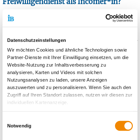
Freiwilligendienst als Incomer*in?
Du kommst aus dem Ausland und möchtest in Deutschland
einen Freiwilligendienst leisten?
Wo du dich genau bewerben kannst und alle weiteren
Informationen findest du
>> hier
.
Datenschutzeinstellungen
Hier findest du unsere Einsatzstellen
Wir möchten Cookies und ähnliche Technologien sowie
Partner-Dienste mit Ihrer Einwilligung einsetzen, um die
Website-Nutzung zur Inhaltsverbesserung zu
analysieren, Karten und Videos mit solchen
Nutzungsanalysen zu laden, unsere Anzeigen
auszuwerten und zu personalisieren. Wenn Sie auch den
Zugriff auf Ihren Standort zulassen, nutzen wir diesen zur
individuellen Kartenanzeige.
Soweit es für diese Zwecke erforderlich ist, erhalten
Einwilligungsauswahl
unsere Partner Daten wie Ihre IP-Adresse und
Notwendig
verarbeiten diese zusammen mit Daten von anderen
Websites. Die Partner erkennen mitunter auch, wenn Sie