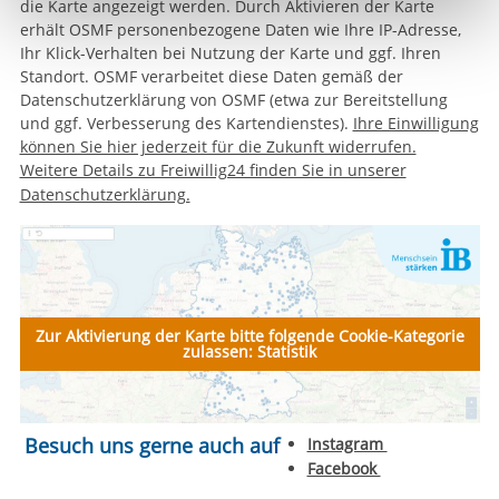
die Karte angezeigt werden. Durch Aktivieren der Karte
Funktionen sind. Diese Cookies setzen wir aufgrund
erhält OSMF personenbezogene Daten wie Ihre IP-Adresse,
berechtigter Interessen und daher unabhängig von einer
Ihr Klick-Verhalten bei Nutzung der Karte und ggf. Ihren
Einwilligung.
Standort. OSMF verarbeitet diese Daten gemäß der
Datenschutzerklärung von OSMF (etwa zur Bereitstellung
und ggf. Verbesserung des Kartendienstes).
Ihre Einwilligung
können Sie hier jederzeit für die Zukunft widerrufen.
Weitere Details zu Freiwillig24 finden Sie in unserer
Datenschutzerklärung.
Zur Aktivierung der Karte bitte folgende Cookie-Kategorie
zulassen: Statistik
Besuch uns gerne auch auf
Instagram
Facebook