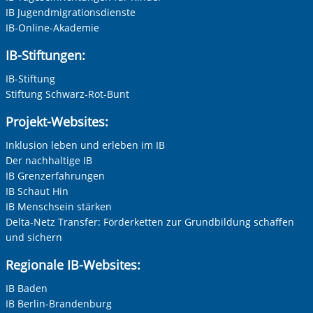
IB Jugendmigrationsdienste
Datenschutzniveau gewährleistet ist, nicht ausgeschlossen
werden. Alle Informationen zum Schutz Ihrer Daten finden
IB-Online-Akademie
Sie in unserer Datenschutzerklärung. Ihre Einwilligung
IB-Stiftungen:
können Sie in unseren Datenschutzeinstellungen jederzeit
widerrufen:
Datenschutz
IB-Stiftung
Stiftung Schwarz-Rot-Bunt
Projekt-Websites:
Inklusion leben und erleben im IB
Der nachhaltige IB
Zur Aktivierung der Videos Marketing-Cookies hier
zulassen
IB Grenzerfahrungen
IB Schaut Hin
IB Menschsein stärken
Delta-Netz Transfer: Förderketten zur Grundbildung schaffen
und sichern
Regionale IB-Websites:
IB Baden
IB Berlin-Brandenburg