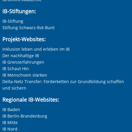
ung
Sie in unserer Datenschutzerklärung. Ihre Einwilligung
S
IB-Stiftungen:
erzeit
können Sie in unseren Datenschutzeinstellungen jederzeit
k
Adresse (PLZ, Ort, Strasse)
widerrufen:
Datenschutz
IB-Stiftung
Stiftung Schwarz-Rot-Bunt
Projekt-Websites:
Ihre E-Mail-Adresse
*
Inklusion leben und erleben im IB
Der nachhaltige IB
er
Zur Aktivierung der Videos Marketing-Cookies hier
zulassen
IB Grenzerfahrungen
Ihre Telefonnummer
IB Schaut Hin
IB Menschsein stärken
Delta-Netz Transfer: Förderketten zur Grundbildung schaffen
und sichern
Betreff ihrer Anfrage
Regionale IB-Websites:
Vorherige Folie anzeigen
N
IB Baden
Ihre Nachricht
*
IB Berlin-Brandenburg
IB Mitte
IB Nord