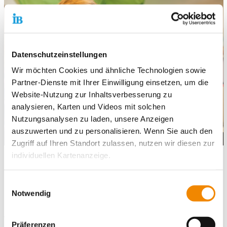
Datenschutzeinstellungen
Wir möchten Cookies und ähnliche Technologien sowie
Partner-Dienste mit Ihrer Einwilligung einsetzen, um die
Website-Nutzung zur Inhaltsverbesserung zu
analysieren, Karten und Videos mit solchen
Nutzungsanalysen zu laden, unsere Anzeigen
auszuwerten und zu personalisieren. Wenn Sie auch den
Zugriff auf Ihren Standort zulassen, nutzen wir diesen zur
individuellen Kartenanzeige.
Du möchtest dich zu den IB-Freiwilligendiensten in Frankfurt
am Main und unserer Seminararbeit informieren? Wir beraten
Soweit es für diese Zwecke erforderlich ist, erhalten
dich gerne!
Einwilligungsauswahl
unsere Partner Daten wie Ihre IP-Adresse und
Notwendig
So kannst du uns erreichen:
verarbeiten diese zusammen mit Daten von anderen
Websites. Die Partner erkennen mitunter auch, wenn Sie
Tel.:
+49 69 380 312-47 (Mo-Fr: 9.00 - 15.00 Uhr)
Präferenzen