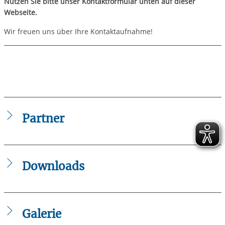
Nutzen Sie bitte unser Kontaktformular unten auf dieser
Webseite.
Wir freuen uns über Ihre Kontaktaufnahme!
Partner
Downloads
IB_Flyer_-_BFD_2024.pdf
Danke für die Unterstützung!
IB_Flyer_-_FSJ_Frankfurt_am_Main_2023.pdf
Leitbild_des_IB.pdf
Galerie
Jugendfreiwilligendienstegesetz.pdf