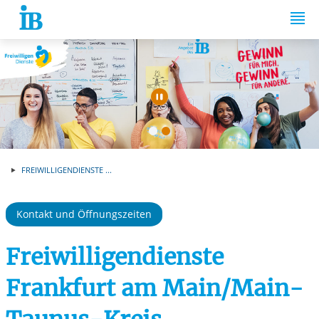
Springe zum Inhalt
Automatische Wiede
FREIWILLIGENDIENSTE ...
Kontakt und Öffnungszeiten
Freiwilligendienste
Frankfurt am Main/Main-