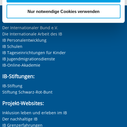
für die Zukunft widerrufen. Bitte beachten Sie: Ihre
etwaige Einwilligung erstreckt sich nicht auf notwendige
Nur notwendige Cookies verwenden
Cookies, die erforderlich zur Bereitstellung der von Ihnen
Zentrale IB-Websites:
aufgerufenen und somit gewünschten Website-
Der Internationaler Bund e.V.
Funktionen sind. Diese Cookies setzen wir aufgrund
Die Internationale Arbeit des IB
berechtigter Interessen und daher unabhängig von einer
IB Personalentwicklung
Einwilligung.
IB Schulen
IB Tageseinrichtungen für Kinder
IB Jugendmigrationsdienste
IB-Online-Akademie
IB-Stiftungen:
IB-Stiftung
Stiftung Schwarz-Rot-Bunt
Projekt-Websites:
Inklusion leben und erleben im IB
Der nachhaltige IB
IB Grenzerfahrungen