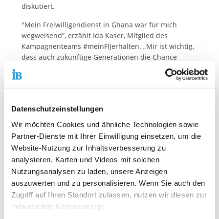
diskutiert.
"Mein Freiwilligendienst in Ghana war für mich
wegweisend“, erzählt Ida Kaser, Mitglied des
Kampagnenteams #meinFIJerhalten. „Mir ist wichtig,
dass auch zukünftige Generationen die Chance
haben, so wichtige Erfahrungen zu sammeln. Dafür
braucht es unbedingt eine höhere Förderung. Es ist
wichtig, dass wir uns bewusstmachen, dass die
Kürzung der Fördergelder die Existenz dieser
Datenschutzeinstellungen
Programme bedroht".
Wir möchten Cookies und ähnliche Technologien sowie
Um diese Programme zu erhalten hat sie sich mit
Partner-Dienste mit Ihrer Einwilligung einsetzen, um die
anderen ehemaligen Freiwilligen zur Initiative
Website-Nutzung zur Inhaltsverbesserung zu
#meinFIJerhalten zusammengeschlossen.
analysieren, Karten und Videos mit solchen
Gemeinsam führen sie eine Kampagne in den
Nutzungsanalysen zu laden, unsere Anzeigen
Sozialen Medien, sprechen mit
auszuwerten und zu personalisieren. Wenn Sie auch den
Bundestagsabgeordneten und koordinieren die
zahlreichen Ehemaligen, die alle das gleiche Ziel
Zugriff auf Ihren Standort zulassen, nutzen wir diesen zur
haben: Anderen jungen Menschen eine großartige
individuellen Kartenanzeige.
Erfahrung zu ermöglichen!