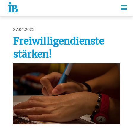
Springe zum Inhalt
27.06.2023
Freiwilligendienste
stärken!