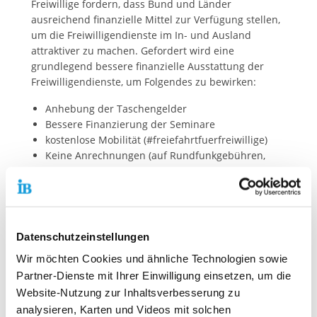
Freiwillige fordern, dass Bund und Länder
ausreichend finanzielle Mittel zur Verfügung stellen,
um die Freiwilligendienste im In- und Ausland
attraktiver zu machen. Gefordert wird eine
grundlegend bessere finanzielle Ausstattung der
Freiwilligendienste, um Folgendes zu bewirken:
Anhebung der Taschengelder
Bessere Finanzierung der Seminare
kostenlose Mobilität (#freiefahrtfuerfreiwillige)
Keine Anrechnungen (auf Rundfunkgebühren,
Wohngeld, Sozialleistungen etc.)
Förderung aller Freiwilligenplätze
(Rechtsanspruch)
Was Du jetzt tun kannst:
Datenschutzeinstellungen
Jetzt die Petition online unterzeichen
!
Wir möchten Cookies und ähnliche Technologien sowie
Petition verbreiten (Bilder oder Insta-Posts teilen)
Partner-Dienste mit Ihrer Einwilligung einsetzen, um die
Analog Unterschriften sammeln in deiner WG, auf
Website-Nutzung zur Inhaltsverbesserung zu
Arbeit, in der Familie- das nimmt die Hürde der
analysieren, Karten und Videos mit solchen