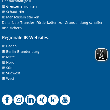
Der nachhaltige IB
IB Grenzerfahrungen
IB Schaut Hin
IB Menschsein stärken
Delta-Netz Transfer: Förderketten zur Grundbildung schaffen
und sichern
Regionale IB-Websites:
IB Baden
IB Berlin-Brandenburg
IB Mitte
IB Nord
IB Süd
IB Südwest
IB West
Offizielle Facebook-
Offizielle Instag
Offizielle Link
Offizielle X
Offizielle
Offiziel