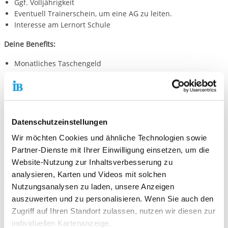
Ggf. Volljährigkeit
Eventuell Trainerschein, um eine AG zu leiten.
Interesse am Lernort Schule
Deine Benefits:
Monatliches Taschengeld
Einarbeitung und Einbeziehung ins Team
feste Ansprechpersonen
Zeugnis und Zertifikat für den abgeleisteten Dienst
wertvolle Erfahrungen in der Arbeitswelt
Datenschutzeinstellungen
Frei ab:
Die Stellen sind jederzeit zu besetzten.
Wir möchten Cookies und ähnliche Technologien sowie
Stelle/n:
Es werden 2 Stellen vergeben.
Partner-Dienste mit Ihrer Einwilligung einsetzen, um die
Website-Nutzung zur Inhaltsverbesserung zu
Kontakt:
analysieren, Karten und Videos mit solchen
Wenn du gerne einen Freiwilligendienst in dieser Einrichtung
Nutzungsanalysen zu laden, unsere Anzeigen
machen möchtest, kannst du dich hier bei unserem Online-
auszuwerten und zu personalisieren. Wenn Sie auch den
Bewerbungsbogen bewerben:
Onlinebewerbung
Zugriff auf Ihren Standort zulassen, nutzen wir diesen zur
individuellen Kartenanzeige.
Gebe dabei gerne die Einsatzstelle(n) an, für die du dich