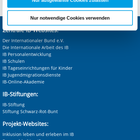
Nur ausgewählte Cookies zulassen
Zum Standort
für die Zukunft widerrufen. Bitte beachten Sie: Ihre
etwaige Einwilligung erstreckt sich nicht auf notwendige
Nur notwendige Cookies verwenden
Cookies, die erforderlich zur Bereitstellung der von Ihnen
Zentrale IB-Websites:
aufgerufenen und somit gewünschten Website-
Funktionen sind. Diese Cookies setzen wir aufgrund
Der Internationaler Bund e.V.
berechtigter Interessen und daher unabhängig von einer
Die Internationale Arbeit des IB
Einwilligung.
IB Personalentwicklung
IB Schulen
IB Tageseinrichtungen für Kinder
IB Jugendmigrationsdienste
IB-Online-Akademie
IB-Stiftungen:
IB-Stiftung
Stiftung Schwarz-Rot-Bunt
Projekt-Websites:
Inklusion leben und erleben im IB