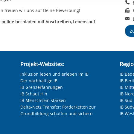
T
rstreckt sich nicht auf notwendige Cookies, die erforderlich zur B
F
n und somit gewünschten Website-Funktionen sind. Diese Cooki
nn freuen wir uns auf Deine Bewerbung!
ressen und daher unabhängig von einer Einwilligung.
E
e
online
hochladen mit Anschreiben, Lebenslauf
Z
Projekt-Websites:
Regio
Inklusion leben und erleben im IB
IB Bad
Der nachhaltige IB
IB Ber
IB Grenzerfahrungen
IB Mitt
IB Schaut Hin
IB Nor
IB Menschsein stärken
IB Süd
Delta-Netz Transfer: Förderketten zur
IB Süd
Grundbildung schaffen und sichern
IB Wes