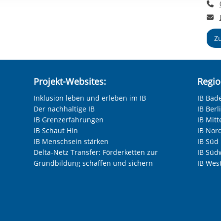
T
rstreckt sich nicht auf notwendige Cookies, die erforderlich zur B
E
n und somit gewünschten Website-Funktionen sind. Diese Cooki
ressen und daher unabhängig von einer Einwilligung.
Z
Projekt-Websites:
Regio
Inklusion leben und erleben im IB
IB Bad
Der nachhaltige IB
IB Ber
IB Grenzerfahrungen
IB Mitt
IB Schaut Hin
IB Nor
IB Menschsein stärken
IB Süd
Delta-Netz Transfer: Förderketten zur
IB Süd
Grundbildung schaffen und sichern
IB Wes