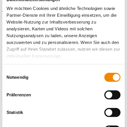
Jetzt online bewerben!
Wir möchten Cookies und ähnliche Technologien sowie
Partner-Dienste mit Ihrer Einwilligung einsetzen, um die
Website-Nutzung zur Inhaltsverbesserung zu
analysieren, Karten und Videos mit solchen
Kontaktiere uns!
Nutzungsanalysen zu laden, unsere Anzeigen
auszuwerten und zu personalisieren. Wenn Sie auch den
E-Mail schreiben
Zugriff auf Ihren Standort zulassen, nutzen wir diesen zur
individuellen Kartenanzeige.
Standort
Soweit es für diese Zwecke erforderlich ist, erhalten
Einwilligungsauswahl
Freiwilligendienste Kaiserslautern
unsere Partner Daten wie Ihre IP-Adresse und
Notwendig
Eisenbahnstr. 41
verarbeiten diese zusammen mit Daten von anderen
67655 Kaiserslautern
Websites. Die Partner erkennen mitunter auch, wenn Sie
Telefonnummer
0631 41 55 95-0
Präferenzen
zum Website-Besuch verschiedene Geräte verwenden,
Faxnummer
0631 41 55 95-29
und verknüpfen die Daten geräteübergreifend. Dabei
E-Mail an Freiwilligendienste Kaiserslautern
E-Mail schreiben
kann die Datenübertragung in Drittländer (insb. die USA)
Statistik
nicht ausgeschlossen werden. Dort ist kein der EU
Zum Standort
gleichwertiges Datenschutzniveau gewährleistet, was zu