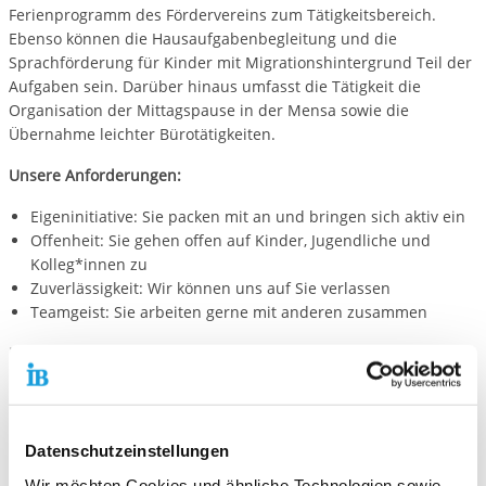
Ferienprogramm des Fördervereins zum Tätigkeitsbereich.
Ebenso können die Hausaufgabenbegleitung und die
Sprachförderung für Kinder mit Migrationshintergrund Teil der
Aufgaben sein. Darüber hinaus umfasst die Tätigkeit die
Organisation der Mittagspause in der Mensa sowie die
Übernahme leichter Bürotätigkeiten.
Unsere Anforderungen:
Eigeninitiative: Sie packen mit an und bringen sich aktiv ein
Offenheit: Sie gehen offen auf Kinder, Jugendliche und
Kolleg*innen zu
Zuverlässigkeit: Wir können uns auf Sie verlassen
Teamgeist: Sie arbeiten gerne mit anderen zusammen
Deine Benefits:
Monatliches Taschengeld
Einarbeitung und Einbeziehung ins Team
feste Ansprechpersonen
Datenschutzeinstellungen
Zeugnis und Zertifikat für den abgeleisteten Dienst
Wir möchten Cookies und ähnliche Technologien sowie