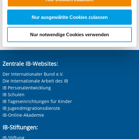
alle Cookie-Kategorien auswählen. Sie können mittels
10407 Berlin
nachfolgender Buttons über Ihre Einwilligung für diese
Telefonnummer
030 460636-67 /-74
Zwecke entscheiden und Ihre erteilte Einwilligung stets
Nur ausgewählte Cookies zulassen
Vorherige Folie anzeigen
N
E-Mail an Freiwilligendienste Berlin
E-Mail schreiben
für die Zukunft widerrufen. Bitte beachten Sie: Ihre
etwaige Einwilligung erstreckt sich nicht auf notwendige
Nur notwendige Cookies verwenden
Zum Standort
Cookies, die erforderlich zur Bereitstellung der von Ihnen
aufgerufenen und somit gewünschten Website-
Funktionen sind. Diese Cookies setzen wir aufgrund
berechtigter Interessen und daher unabhängig von einer
Zentrale IB-Websites:
Einwilligung.
Der Internationaler Bund e.V.
Die Internationale Arbeit des IB
IB Personalentwicklung
IB Schulen
IB Tageseinrichtungen für Kinder
IB Jugendmigrationsdienste
IB-Online-Akademie
IB-Stiftungen:
IB-Stiftung