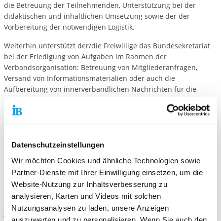
die Betreuung der Teilnehmenden, Unterstützung bei der
didaktischen und inhaltlichen Umsetzung sowie der der
Vorbereitung der notwendigen Logistik.
Weiterhin unterstützt der/die Freiwillige das Bundesekretariat
bei der Erledigung von Aufgaben im Rahmen der
Verbandsorganisation: Betreuung von Mitgliederanfragen,
Versand von Informationsmaterialien oder auch die
Aufbereitung von innerverbandlichen Nachrichten für die
Öffentlichkeitsarbeit.
Du bringst mit:
Engagement und Motivation
Datenschutzeinstellungen
Zuverlässigkeit und Verantwortungsbewusstsein
Kommunikative Fähigkeiten
Wir möchten Cookies und ähnliche Technologien sowie
Teamfähigkeit
Partner-Dienste mit Ihrer Einwilligung einsetzen, um die
Selbständigkeit und Flexibilität
Website-Nutzung zur Inhaltsverbesserung zu
analysieren, Karten und Videos mit solchen
Nutzungsanalysen zu laden, unsere Anzeigen
Wir freuen uns auf Deine Bewerbung!
auszuwerten und zu personalisieren. Wenn Sie auch den