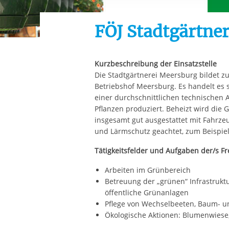
Ihre etwaige Einwilligung e
der von Ihnen aufgerufene
FÖJ Stadtgärtne
aufgrund berechtigter Inte
Kurzbeschreibung der Einsatzstelle
Die Stadtgärtnerei Meersburg bildet 
Betriebshof Meersburg. Es handelt es 
einer durchschnittlichen technischen 
Pflanzen produziert. Beheizt wird die G
insgesamt gut ausgestattet mit Fahrze
und Lärmschutz geachtet, zum Beispiel
Tätigkeitsfelder und Aufgaben der/s Fr
Arbeiten im Grünbereich
Betreuung der „grünen“ Infrastruktu
öffentliche Grünanlagen
Pflege von Wechselbeeten, Baum- u
Ökologische Aktionen: Blumenwiese