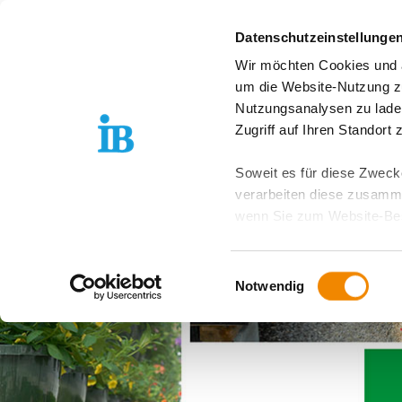
Springe zum Inhalt
Datenschutzeinstellunge
Wir möchten Cookies und ä
Freiwilligendienst D
um die Website-Nutzung zu
Nutzungsanalysen zu lade
Zugriff auf Ihren Standort
Soweit es für diese Zwecke
verarbeiten diese zusamme
wenn Sie zum Website-Bes
geräteübergreifend. Dabei 
ausgeschlossen werden. Do
Einwilligungsauswahl
zusätzlichen Risiken für I
Notwendig
Weitere Details finden Sie
Sie möchten, dass alle Web
Kategorien auswählen. Sie 
Zwecke entscheiden und Ihre