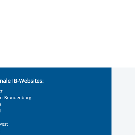
nale IB-Websites:
en
lin-Brandenburg
e
d
west
t