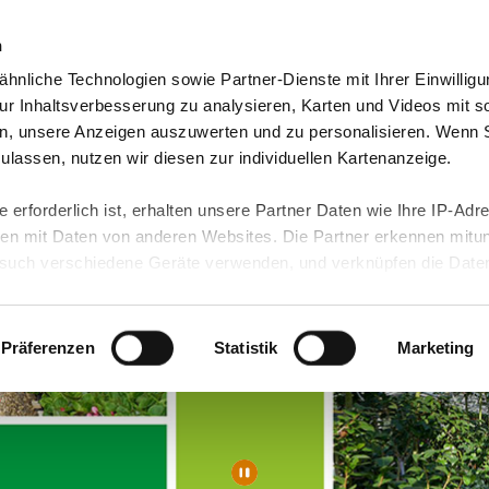
n
hnliche Technologien sowie Partner-Dienste mit Ihrer Einwilligu
eutschland
Freiwilligendienst Ausland
In deine
r Inhaltsverbesserung zu analysieren, Karten und Videos mit s
n, unsere Anzeigen auszuwerten und zu personalisieren. Wenn 
 zulassen, nutzen wir diesen zur individuellen Kartenanzeige.
 erforderlich ist, erhalten unsere Partner Daten wie Ihre IP-Adr
n mit Daten von anderen Websites. Die Partner erkennen mitun
uch verschiedene Geräte verwenden, und verknüpfen die Date
kann die Datenübertragung in Drittländer (insb. die USA) nicht
rt ist kein der EU gleichwertiges Datenschutzniveau gewährlei
hre Daten führen kann.
Präferenzen
Statistik
Marketing
 in unseren
Datenschutzhinweisen
und in unserer
Cookie-Über
site-Funktionen für diese Zwecke aktiviert sind, müssen Sie al
können mittels nachfolgender Buttons über Ihre Einwilligung für
 erteilte Einwilligung stets für die Zukunft widerrufen. Bitte be