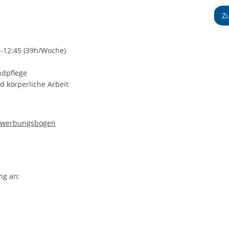
Z
0-12:45 (39h/Woche)
ndpflege
d körperliche Arbeit
ewerbungsbogen
ng an: