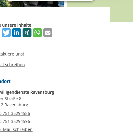
rgabe starten/stoppen
ereitstellung
es setzen wir
e unsere Inhalte
aktiere uns!
il schreiben
ndort
willigendienste Ravensburg
r Straße 8
12 Ravensburg
elefonnummer
0 751 35294586
axnummer
0 751 35294596
-Mail an Freiwilligendienste Ravensburg
E-Mail schreiben