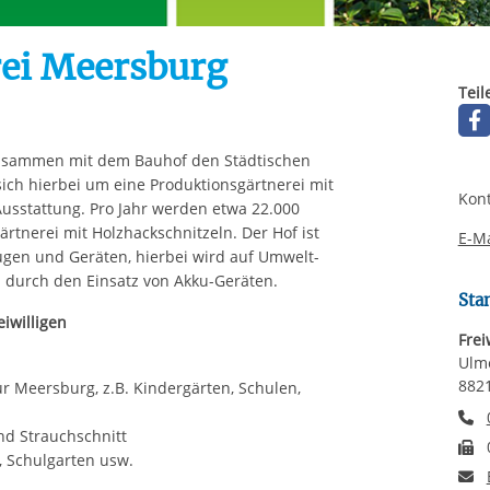
Automatische Wiede
rstreckt sich nicht auf notwendige Cookies, die erforderlich zur B
n und somit gewünschten Website-Funktionen sind. Diese Cooki
rei Meersburg
ressen und daher unabhängig von einer Einwilligung.
Teil
zusammen mit dem Bauhof den Städtischen
sich hierbei um eine Produktionsgärtnerei mit
Kont
Ausstattung. Pro Jahr werden etwa 22.000
ärtnerei mit Holzhackschnitzeln. Der Hof ist
E-Ma
ugen und Geräten, hierbei wird auf Umwelt-
 durch den Einsatz von Akku-Geräten.
Sta
eiwilligen
Frei
Ulme
882
r Meersburg, z.B. Kindergärten, Schulen,
T
nd Strauchschnitt
F
, Schulgarten usw.
E