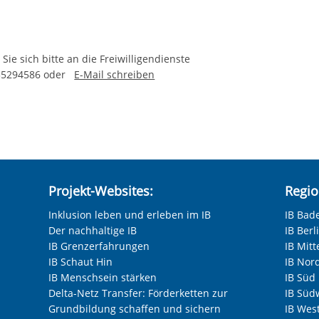
Sie sich bitte an die Freiwilligendienste
 35294586 oder
E-Mail schreiben
Projekt-Websites:
Regio
Inklusion leben und erleben im IB
IB Bad
Der nachhaltige IB
IB Ber
IB Grenzerfahrungen
IB Mitt
IB Schaut Hin
IB Nor
IB Menschsein stärken
IB Süd
Delta-Netz Transfer: Förderketten zur
IB Süd
Grundbildung schaffen und sichern
IB Wes