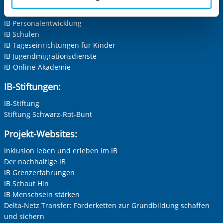
Der Internationaler Bund e.V.
Cookies, die erforderlich zur Bereitstellung der von Ihnen
Die Internationale Arbeit des IB
aufgerufenen und somit gewünschten Website-
IB Personalentwicklung
Funktionen sind. Diese Cookies setzen wir aufgrund
IB Schulen
berechtigter Interessen und daher unabhängig von einer
IB Tageseinrichtungen für Kinder
Einwilligung.
IB Jugendmigrationsdienste
IB-Online-Akademie
IB-Stiftungen:
IB-Stiftung
Stiftung Schwarz-Rot-Bunt
Projekt-Websites:
Inklusion leben und erleben im IB
Der nachhaltige IB
IB Grenzerfahrungen
IB Schaut Hin
IB Menschsein stärken
Delta-Netz Transfer: Förderketten zur Grundbildung schaffen
und sichern