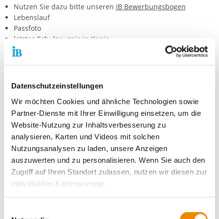
Nutzen Sie dazu bitte unseren
IB Bewerbungsbogen
Lebenslauf
Passfoto
letztes Schulzeugnis in Kopie
Bei Interesse senden Sie Ihre Bewerbung an:
Internationaler Bund (IB) e.V.
Datenschutzeinstellungen
Freiwilligendienste Reutlingen
Mittnachtstraße 13
Wir möchten Cookies und ähnliche Technologien sowie
72760 Reutlingen
Partner-Dienste mit Ihrer Einwilligung einsetzen, um die
Website-Nutzung zur Inhaltsverbesserung zu
Oder per E-Mail an:
analysieren, Karten und Videos mit solchen
Bei Fragen zu dieser FÖJ-Stelle wenden Sie sich bitte an Ines
Nutzungsanalysen zu laden, unsere Anzeigen
Brandmayer unter der Nummer 0712143308211 oder per E-Mail
auszuwerten und zu personalisieren. Wenn Sie auch den
an
Zugriff auf Ihren Standort zulassen, nutzen wir diesen zur
individuellen Kartenanzeige.
Wir freuen uns auf Ihre Bewerbung!
Soweit es für diese Zwecke erforderlich ist, erhalten
Einwilligungsauswahl
unsere Partner Daten wie Ihre IP-Adresse und