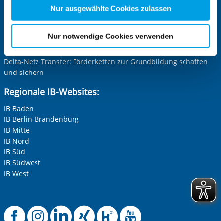
Inklusion leben und erleben im IB
Zwecke entscheiden und Ihre erteilte Einwilligung stets
Nur ausgewählte Cookies zulassen
Der nachhaltige IB
für die Zukunft widerrufen. Bitte beachten Sie: Ihre
IB Grenzerfahrungen
etwaige Einwilligung erstreckt sich nicht auf notwendige
Nur notwendige Cookies verwenden
IB Schaut Hin
Cookies, die erforderlich zur Bereitstellung der von Ihnen
IB Menschsein stärken
aufgerufenen und somit gewünschten Website-
Delta-Netz Transfer: Förderketten zur Grundbildung schaffen
Funktionen sind. Diese Cookies setzen wir aufgrund
und sichern
berechtigter Interessen und daher unabhängig von einer
Regionale IB-Websites:
Einwilligung.
IB Baden
IB Berlin-Brandenburg
IB Mitte
IB Nord
IB Süd
IB Südwest
IB West
Offizielle Facebook-
Offizielle Instag
Offizielle Link
Offizielle X
Offizielle
Offiziel