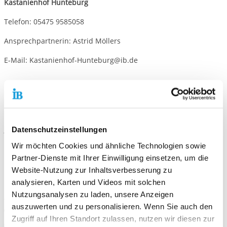
Kastanienhof Hunteburg
Telefon: 05475 9585058
Ansprechpartnerin: Astrid Möllers
E-Mail:
Kastanienhof-Hunteburg@ib.de
Kontaktiere uns!
E-Mail schreiben
Datenschutzeinstellungen
Wir möchten Cookies und ähnliche Technologien sowie
Partner-Dienste mit Ihrer Einwilligung einsetzen, um die
Standort
Website-Nutzung zur Inhaltsverbesserung zu
Freiwilligendienste Osnabrück
analysieren, Karten und Videos mit solchen
Möserstraße 35a
Nutzungsanalysen zu laden, unsere Anzeigen
49074 Osnabrück
auszuwerten und zu personalisieren. Wenn Sie auch den
Telefonnummer
0541 35895-52
Zugriff auf Ihren Standort zulassen, nutzen wir diesen zur
E-Mail an Freiwilligendienste Osnabrück
E-Mail schreiben