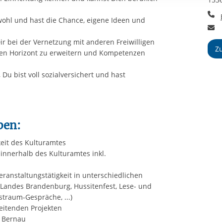
rstreckt sich nicht auf notwendige Cookies, die erforderlich zur B
T
n und somit gewünschten Website-Funktionen sind. Diese Cooki
wohl und hast die Chance, eigene Ideen und
E
ressen und daher unabhängig von einer Einwilligung.
ir bei der Vernetzung mit anderen Freiwilligen
Z
inen Horizont zu erweitern und Kompetenzen
 Du bist voll sozialversichert und hast
ben:
keit des Kulturamtes
innerhalb des Kulturamtes inkl.
eranstaltungstätigkeit in unterschiedlichen
 Landes Brandenburg, Hussitenfest, Lese- und
straum-Gespräche, ...)
eitenden Projekten
n Bernau