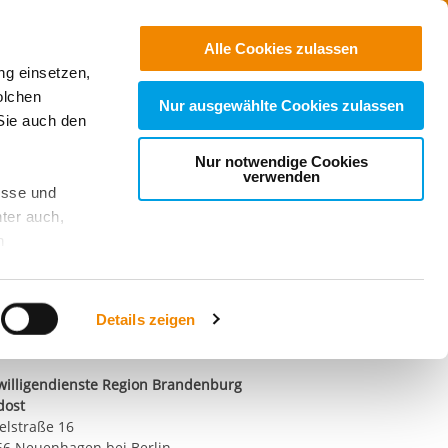
Freie
Stellen
Suchen
Alle Cookies zulassen
ng einsetzen,
r Nähe
olchen
Nur ausgewählte Cookies zulassen
Sie auch den
e unsere Inhalte
Nur notwendige Cookies
verwenden
esse und
ter auch,
n
aktiere uns!
stet, was zu
il schreiben
Details zeigen
ndort
sicht
. Wenn
willigendienste Region Brandenburg
le Cookie-
dost
 diese
elstraße 16
achten Sie:
66 Neuenhagen bei Berlin