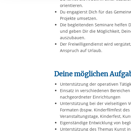
Ihre etwaige Einwilligung e
orientieren.
der von Ihnen aufgerufene
Du engagierst Dich für das Gemein
aufgrund berechtigter Inte
Projekte umsetzen.
Die begleitenden Seminare helfen D
und geben Dir die Möglichkeit, De
auszubauen.
Der Freiwilligendienst wird vergütet,
Anspruch auf Urlaub.
Deine möglichen Aufga
Unterstützung der operativen Tätig
Einsatz in verschiedenen Bereichen 
nachgeordneter Einrichtungen
Unterstützung bei der vielseitigen V
Formaten (bspw. Kinderfilmfest des
Veranstaltungstage, Kinderfest, Kun
Eigenständige Entwicklung von begl
Unterstützung des Themas Kunst i