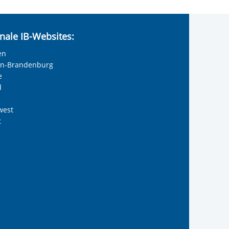
nale IB-Websites:
en
lin-Brandenburg
e
d
west
t
reiwilligendienste
 Internationalen Bund
s Internationalen Bund
Internationalen Bund
 des Internationalen B
te der IB-Freiwilligend