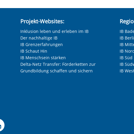
Projekt-Websites:
Regio
Inklusion leben und erleben im IB
IB Bad
Der nachhaltige IB
IB Ber
IB Grenzerfahrungen
IB Mitt
IB Schaut Hin
IB Nor
IB Menschsein stärken
IB Süd
Delta-Netz Transfer: Förderketten zur
IB Süd
Grundbildung schaffen und sichern
IB Wes
Facebook-Seite der IB-F
le Instagram-Seite des
elle LinkedIn-Seite de
izielle Xing-Seite des 
ffizielle Kununu-Seite
Offizielle YouTube-Sei