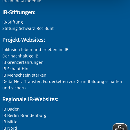
IB-Online-Akademie
berechtigter Interessen und daher unabhängig von einer
Einwilligung.
IB-Stiftungen:
Vorherige Folie anzeigen
N
IB-Stiftung
Stiftung Schwarz-Rot-Bunt
Projekt-Websites:
Inklusion leben und erleben im IB
Der nachhaltige IB
IB Grenzerfahrungen
IB Schaut Hin
IB Menschsein stärken
Delta-Netz Transfer: Förderketten zur Grundbildung schaffen
und sichern
Regionale IB-Websites:
IB Baden
IB Berlin-Brandenburg
IB Mitte
IB Nord