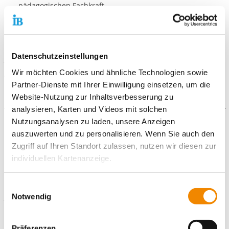
pädagogischen Fachkraft
Du hast Interesse an einem Freiwilligendienst in dieser oder
einer anderen Kita? Dann melde dich bei uns oder bewirb Dich
über:
Datenschutzeinstellungen
https://ib-freiwilligendienste.de/standort/200909/
Wir möchten Cookies und ähnliche Technologien sowie
Wir freuen uns auf dich!
Partner-Dienste mit Ihrer Einwilligung einsetzen, um die
Website-Nutzung zur Inhaltsverbesserung zu
analysieren, Karten und Videos mit solchen
Nutzungsanalysen zu laden, unsere Anzeigen
Galerie
auszuwerten und zu personalisieren. Wenn Sie auch den
Zugriff auf Ihren Standort zulassen, nutzen wir diesen zur
individuellen Kartenanzeige.
Kontaktiere uns!
Soweit es für diese Zwecke erforderlich ist, erhalten
Einwilligungsauswahl
unsere Partner Daten wie Ihre IP-Adresse und
Notwendig
E-Mail schreiben
verarbeiten diese zusammen mit Daten von anderen
Websites. Die Partner erkennen mitunter auch, wenn Sie
Standort
Präferenzen