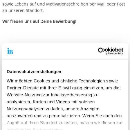
sowie Lebenslauf und Motivationsschreiben per Mail oder Post
an unseren Standort.
Wir freuen uns auf Deine Bewerbung!
Kontaktiere uns!
E-Mail schreiben
Datenschutzeinstellungen
Standort
Wir möchten Cookies und ähnliche Technologien sowie
Partner-Dienste mit Ihrer Einwilligung einsetzen, um die
Freiwilligendienste Schwenningen
Marienstr. 10.2
Website-Nutzung zur Inhaltsverbesserung zu
78054 Villingen-Schwenningen
analysieren, Karten und Videos mit solchen
Telefonnummer
07720 99688-13
Nutzungsanalysen zu laden, unsere Anzeigen
auszuwerten und zu personalisieren. Wenn Sie auch den
Faxnummer
07720 99 688-20
Zugriff auf Ihren Standort zulassen, nutzen wir diesen zur
E-Mail an Freiwilligendienste Schwenningen
E-Mail schreiben
individuellen Kartenanzeige.