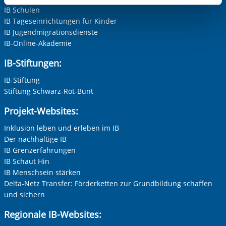
aufgerufenen und somit gewünschten Website-
IB Schulen
Funktionen sind. Diese Cookies setzen wir aufgrund
IB Tageseinrichtungen für Kinder
berechtigter Interessen und daher unabhängig von einer
IB Jugendmigrationsdienste
Einwilligung.
IB-Online-Akademie
IB-Stiftungen:
IB-Stiftung
Stiftung Schwarz-Rot-Bunt
Projekt-Websites:
Inklusion leben und erleben im IB
Der nachhaltige IB
IB Grenzerfahrungen
IB Schaut Hin
IB Menschsein stärken
Delta-Netz Transfer: Förderketten zur Grundbildung schaffen
und sichern
Regionale IB-Websites: