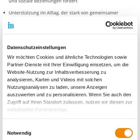
und soziale Beziehungen fördert
Unterstützung im Alltag, der stark von gemeinsamer
Gemeinschaft und Integration geprägt ist
Was du mitbringen solltest
Freude an der Arbeit mit Kindern und Interesse an
Datenschutzeinstellungen
frühkindlicher Entwicklung
Wir möchten Cookies und ähnliche Technologien sowie
Zuverlässigkeit, Verantwortungsbewusstsein und Offenheit
Partner-Dienste mit Ihrer Einwilligung einsetzen, um die
Website-Nutzung zur Inhaltsverbesserung zu
Geduld, Einfühlungsvermögen und die Bereitschaft, neue
analysieren, Karten und Videos mit solchen
Situationen auszuprobieren
Nutzungsanalysen zu laden, unsere Anzeigen
Kommunikations- und Teamfähigkeit
auszuwerten und zu personalisieren. Wenn Sie auch den
Zugriff auf Ihren Standort zulassen, nutzen wir diesen zur
Motivation, eigene Ideen einzubringen und im Alltag
individuellen Kartenanzeige.
mitzudenken
Soweit es für diese Zwecke erforderlich ist, erhalten
Einwilligungsauswahl
unsere Partner Daten wie Ihre IP-Adresse und
Notwendig
verarbeiten diese zusammen mit Daten von anderen