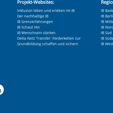
Projekt-Websites:
Regio
Inklusion leben und erleben im IB
IB Bad
Der nachhaltige IB
IB Ber
IB Grenzerfahrungen
IB Mitt
IB Schaut Hin
IB Nor
IB Menschsein stärken
IB Süd
Delta-Netz Transfer: Förderketten zur
IB Süd
Grundbildung schaffen und sichern
IB Wes
Facebook-Seite der IB-F
le Instagram-Seite des
elle LinkedIn-Seite de
izielle Xing-Seite des 
ffizielle Kununu-Seite
Offizielle YouTube-Sei