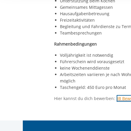
Unterstützung beim Kochen
Ihre etwaige Einwilligung e
Gemeinsames Mittagessen
der von Ihnen aufgerufene
Hausaufgabenbetreuung
aufgrund berechtigter Inte
Freizeitaktivitäten
Begleitung und Fahrdienste zu Te
Teambesprechungen
Rahmenbedingungen
Volljährigkeit ist notwendig
Führerschein wird vorausgesetzt
keine Wochenenddienste
Arbeitszeiten variieren je nach Wo
möglich
Taschengeld: 450 Euro pro Monat
Hier kannst du dich bewerben:
IB Be