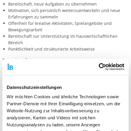
Bereitschaft, neue Aufgaben zu übernehmen
Motivation, sich persönlich weiterzuentwickeln und neue
Erfahrungen zu sammeln
Offenheit für kreative Aktivitäten, Spielangebote und
Bewegungsarbeit
Bereitschaft zur Unterstützung im hauswirtschaftlichen
Bereich
Pünktlichkeit und strukturierte Arbeitsweise
Deine Benefits:
Monatliches Taschengeld
Einarbeitung und Einbeziehung ins Team
feste Ansprechpersonen
Datenschutzeinstellungen
Zeugnis und Zertifikat für den abgeleisteten Dienst
Wir möchten Cookies und ähnliche Technologien sowie
wertvolle Erfahrungen in der Arbeitswelt
Partner-Dienste mit Ihrer Einwilligung einsetzen, um die
Frei ab:
Die Stellen sind jederzeit zu besetzten.
Website-Nutzung zur Inhaltsverbesserung zu
analysieren, Karten und Videos mit solchen
Stelle/n:
Es wird 1 Stelle vergeben.
Nutzungsanalysen zu laden, unsere Anzeigen
Kontakt: