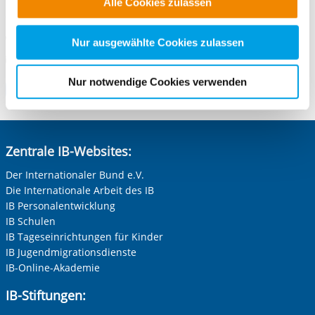
Alle Cookies zulassen
Bleichstr. 64
alle Cookie-Kategorien auswählen. Sie können mittels
75173 Pforzheim
nachfolgender Buttons über Ihre Einwilligung für diese
Telefonnummer
Zwecke entscheiden und Ihre erteilte Einwilligung stets
Nur ausgewählte Cookies zulassen
E-Mail schreiben
für die Zukunft widerrufen. Bitte beachten Sie: Ihre
E-Mail an Freiwilligendienste Pforzheim
etwaige Einwilligung erstreckt sich nicht auf notwendige
Nur notwendige Cookies verwenden
Zum Standort
Cookies, die erforderlich zur Bereitstellung der von Ihnen
aufgerufenen und somit gewünschten Website-
Funktionen sind. Diese Cookies setzen wir aufgrund
berechtigter Interessen und daher unabhängig von einer
Zentrale IB-Websites:
Einwilligung.
Der Internationaler Bund e.V.
Die Internationale Arbeit des IB
IB Personalentwicklung
IB Schulen
IB Tageseinrichtungen für Kinder
IB Jugendmigrationsdienste
IB-Online-Akademie
IB-Stiftungen: