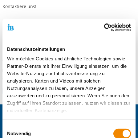
Kontaktiere uns!
Standort
Freiwilligendienste Mittelhessen / Wetzlar
Bergstr. 31
Datenschutzeinstellungen
35578 Wetzlar
Wir möchten Cookies und ähnliche Technologien sowie
Telefonnummer
0 6441 44 59-230
Partner-Dienste mit Ihrer Einwilligung einsetzen, um die
Faxnummer
0 6441 44 59-220
Website-Nutzung zur Inhaltsverbesserung zu
E-Mail an Freiwilligendienste Mittelhessen / Wetzlar
E-Mail schreiben
analysieren, Karten und Videos mit solchen
Nutzungsanalysen zu laden, unsere Anzeigen
Zum Standort
auszuwerten und zu personalisieren. Wenn Sie auch den
Zugriff auf Ihren Standort zulassen, nutzen wir diesen zur
individuellen Kartenanzeige.
Zentrale IB-Websites:
Soweit es für diese Zwecke erforderlich ist, erhalten
Einwilligungsauswahl
Der Internationaler Bund e.V.
unsere Partner Daten wie Ihre IP-Adresse und
Notwendig
Die Internationale Arbeit des IB