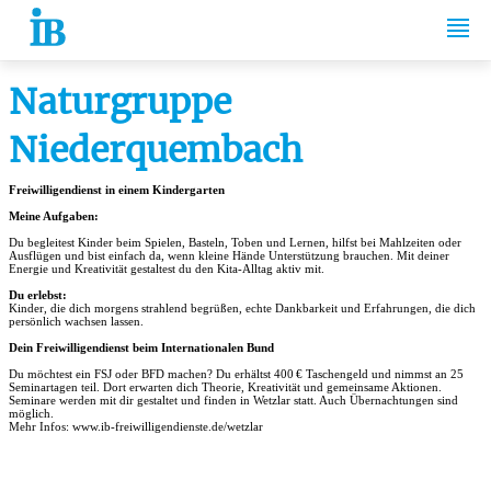
Springe zum Inhalt
Naturgruppe
Niederquembach
Freiwilligendienst in einem Kindergarten
Meine Aufgaben:
Du begleitest Kinder beim Spielen, Basteln, Toben und Lernen, hilfst bei Mahlzeiten oder
Ausflügen und bist einfach da, wenn kleine Hände Unterstützung brauchen. Mit deiner
Energie und Kreativität gestaltest du den Kita-Alltag aktiv mit.
Du erlebst:
Kinder, die dich morgens strahlend begrüßen, echte Dankbarkeit und Erfahrungen, die dich
persönlich wachsen lassen.
Dein Freiwilligendienst beim Internationalen Bund
Du möchtest ein FSJ oder BFD machen? Du erhältst 400
€ Taschengeld und nimmst an 25
Seminartagen teil. Dort erwarten dich Theorie, Kreativität und gemeinsame Aktionen.
Seminare werden mit dir gestaltet und finden in Wetzlar statt. Auch Übernachtungen sind
möglich.
Mehr Infos: www.ib-freiwilligendienste.de/wetzlar