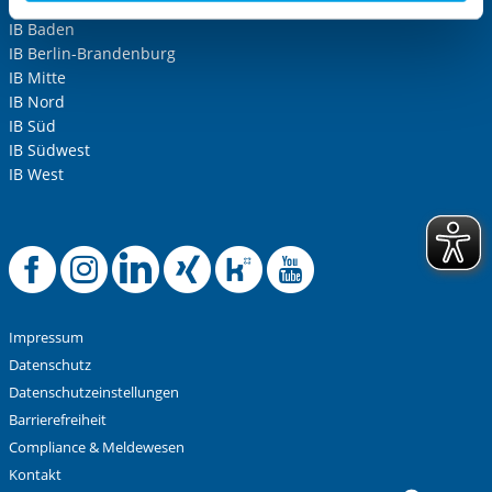
aufgerufenen und somit gewünschten Website-
IB Baden
Funktionen sind. Diese Cookies setzen wir aufgrund
IB Berlin-Brandenburg
berechtigter Interessen und daher unabhängig von einer
IB Mitte
Einwilligung.
IB Nord
IB Süd
IB Südwest
IB West
Offizielle Facebook-
Offizielle Instag
Offizielle Link
Offizielle X
Offizielle
Offiziel
Impressum
Datenschutz
Datenschutzeinstellungen
Barrierefreiheit
Compliance & Meldewesen
Kontakt