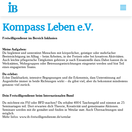
Springe zum Inhalt
Kompass Leben e.V.
Freiwilligendienst im Bereich Inklusion
Meine Aufgaben:
Du begleitest und unterstützt Menschen mit körperlicher, geistiger oder mehrfacher
Beeinträchtigung im Alltag – beim Arbeiten, in der Freizeit oder bei kreativen Aktivitäten.
Auch leichte pflegerische Tätigkeiten gehören je nach Einsatzstelle dazu.Dabei kannst du in
Werkstätten, Wohngruppen oder Betreuungseinrichtungen eingesetzt werden und bist Teil
eines engagierten Teams.
Du erlebst:
Echte Dankbarkeit, intensive Begegnungen und die Erkenntnis, dass Unterstützung auf
Augenhöhe immer in beide Richtungen wirkt – du gibst viel, aber du bekommst mindestens
genauso viel zurück.
Dein Freiwilligendienst beim Internationalen Bund
Du möchtest ein FSJ oder BFD machen? Du erhältst 400
€ Taschengeld und nimmst an 25
Seminartagen teil. Dort erwarten dich Theorie, Kreativität und gemeinsame Aktionen.
Seminare werden mit dir gestaltet und finden in Wetzlar statt. Auch Übernachtungen sind
möglich.
Mehr Infos: www.ib-freiwilligendienste.de/wetzlar