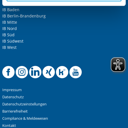
aufgerufenen und somit gewünschten Website-
IB Baden
Funktionen sind. Diese Cookies setzen wir aufgrund
IB Berlin-Brandenburg
berechtigter Interessen und daher unabhängig von einer
IB Mitte
Einwilligung.
IB Nord
IB Süd
IB Südwest
IB West
Offizielle Facebook-
Offizielle Instag
Offizielle Link
Offizielle X
Offizielle
Offiziel
Impressum
Datenschutz
Datenschutzeinstellungen
Barrierefreiheit
Compliance & Meldewesen
Kontakt