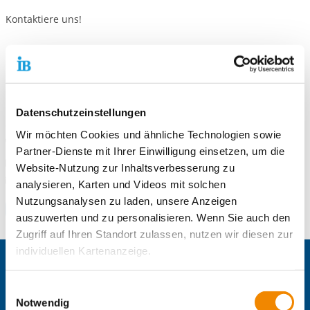
Kontaktiere uns!
Standort
Freiwilligendienste Mittelhessen / Wetzlar
Bergstr. 31
Datenschutzeinstellungen
35578 Wetzlar
Wir möchten Cookies und ähnliche Technologien sowie
Telefonnummer
0 6441 44 59-230
Partner-Dienste mit Ihrer Einwilligung einsetzen, um die
Faxnummer
0 6441 44 59-220
Website-Nutzung zur Inhaltsverbesserung zu
E-Mail an Freiwilligendienste Mittelhessen / Wetzlar
E-Mail schreiben
analysieren, Karten und Videos mit solchen
Nutzungsanalysen zu laden, unsere Anzeigen
Zum Standort
auszuwerten und zu personalisieren. Wenn Sie auch den
Zugriff auf Ihren Standort zulassen, nutzen wir diesen zur
individuellen Kartenanzeige.
Zentrale IB-Websites:
Soweit es für diese Zwecke erforderlich ist, erhalten
Einwilligungsauswahl
Der Internationaler Bund e.V.
unsere Partner Daten wie Ihre IP-Adresse und
Notwendig
Die Internationale Arbeit des IB