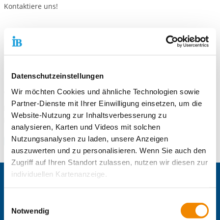
Kontaktiere uns!
Standort
Freiwilligendienste Mittelhessen / Wetzlar
Bergstr. 31
Datenschutzeinstellungen
35578 Wetzlar
Wir möchten Cookies und ähnliche Technologien sowie
Telefonnummer
0 6441 44 59-230
Partner-Dienste mit Ihrer Einwilligung einsetzen, um die
Faxnummer
0 6441 44 59-220
Website-Nutzung zur Inhaltsverbesserung zu
E-Mail an Freiwilligendienste Mittelhessen / Wetzlar
E-Mail schreiben
analysieren, Karten und Videos mit solchen
Nutzungsanalysen zu laden, unsere Anzeigen
Zum Standort
auszuwerten und zu personalisieren. Wenn Sie auch den
Zugriff auf Ihren Standort zulassen, nutzen wir diesen zur
individuellen Kartenanzeige.
Zentrale IB-Websites:
Soweit es für diese Zwecke erforderlich ist, erhalten
Der Internationaler Bund e.V.
Einwilligungsauswahl
unsere Partner Daten wie Ihre IP-Adresse und
Notwendig
Die Internationale Arbeit des IB