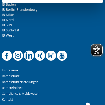
aufgerufenen und somit gewünschten Website-
IB Baden
Funktionen sind. Diese Cookies setzen wir aufgrund
IB Berlin-Brandenburg
berechtigter Interessen und daher unabhängig von einer
IB Mitte
Einwilligung.
IB Nord
IB Süd
IB Südwest
IB West
Offizielle Facebook-
Offizielle Instag
Offizielle Link
Offizielle X
Offizielle
Offiziel
Impressum
Datenschutz
Datenschutzeinstellungen
Barrierefreiheit
Compliance & Meldewesen
Kontakt