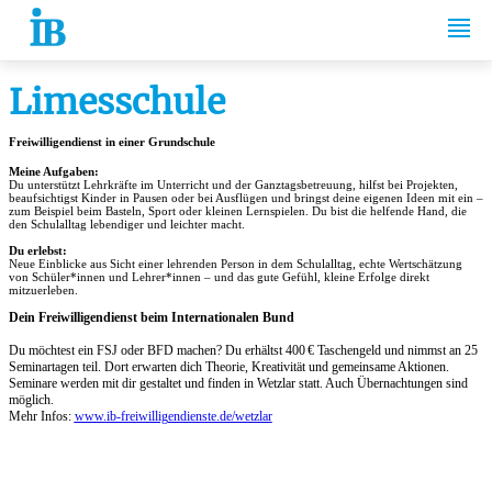
Springe zum Inhalt
Limesschule
Freiwilligendienst in einer Grundschule
Meine Aufgaben:
Du unterstützt Lehrkräfte im Unterricht und der Ganztagsbetreuung, hilfst bei Projekten,
beaufsichtigst Kinder in Pausen oder bei Ausflügen und bringst deine eigenen Ideen mit ein –
zum Beispiel beim Basteln, Sport oder kleinen Lernspielen. Du bist die helfende Hand, die
den Schulalltag lebendiger und leichter macht.
Du erlebst:
Neue Einblicke aus Sicht einer lehrenden Person in dem Schulalltag, echte Wertschätzung
von Schüler*innen und Lehrer*innen – und das gute Gefühl, kleine Erfolge direkt
mitzuerleben.
Dein Freiwilligendienst beim Internationalen Bund
Du möchtest ein FSJ oder BFD machen? Du erhältst 400
€ Taschengeld und nimmst an 25
Seminartagen teil. Dort erwarten dich Theorie, Kreativität und gemeinsame Aktionen.
Seminare werden mit dir gestaltet und finden in Wetzlar statt. Auch Übernachtungen sind
möglich.
Mehr Infos:
www.ib-freiwilligendienste.de/wetzlar