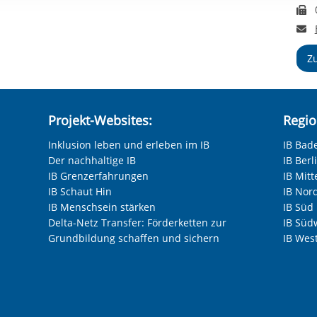
rstreckt sich nicht auf notwendige Cookies, die erforderlich zur B
F
n und somit gewünschten Website-Funktionen sind. Diese Cooki
E
ressen und daher unabhängig von einer Einwilligung.
Z
Projekt-Websites:
Regio
Inklusion leben und erleben im IB
IB Bad
Der nachhaltige IB
IB Ber
IB Grenzerfahrungen
IB Mitt
IB Schaut Hin
IB Nor
IB Menschsein stärken
IB Süd
Delta-Netz Transfer: Förderketten zur
IB Süd
Grundbildung schaffen und sichern
IB Wes