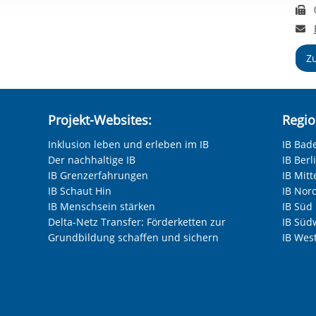
rstreckt sich nicht auf notwendige Cookies, die erforderlich zur B
F
n und somit gewünschten Website-Funktionen sind. Diese Cooki
E
ressen und daher unabhängig von einer Einwilligung.
Z
Projekt-Websites:
Regio
Inklusion leben und erleben im IB
IB Bad
Der nachhaltige IB
IB Ber
IB Grenzerfahrungen
IB Mitt
IB Schaut Hin
IB Nor
IB Menschsein stärken
IB Süd
Delta-Netz Transfer: Förderketten zur
IB Süd
Grundbildung schaffen und sichern
IB Wes