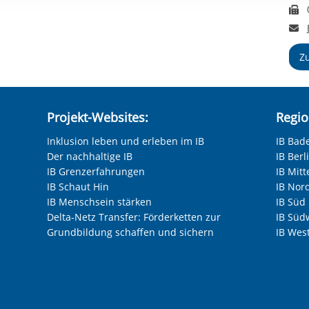
rstreckt sich nicht auf notwendige Cookies, die erforderlich zur B
F
n und somit gewünschten Website-Funktionen sind. Diese Cooki
E
ressen und daher unabhängig von einer Einwilligung.
Z
Projekt-Websites:
Regio
Inklusion leben und erleben im IB
IB Bad
Der nachhaltige IB
IB Ber
IB Grenzerfahrungen
IB Mitt
IB Schaut Hin
IB Nor
IB Menschsein stärken
IB Süd
Delta-Netz Transfer: Förderketten zur
IB Süd
Grundbildung schaffen und sichern
IB Wes