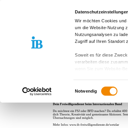
Springe zum Inhalt
Datenschutzeinstellunge
Wir möchten Cookies und ä
Freiwilligendienst D
um die Website-Nutzung zu
Nutzungsanalysen zu lade
Fritz-Phillippi-
Zugriff auf Ihren Standort
Freiwilligendienst in einer weiterführende
Soweit es für diese Zwecke
verarbeiten diese zusamme
Meine Aufgaben:
wenn Sie zum Website-Bes
Du unterstützt Lehrkräfte in unterschiedlichen Klassenst
geräteübergreifend. Dabei 
Hausaufgaben, Projekten oder schulischen Veranstaltunge
organisatorische Aufgaben und die Betreuung von Gru
ausgeschlossen werden. Do
Einwilligungsauswahl
Du erlebst:
zusätzlichen Risiken für I
Notwendig
Ein spannender Blick hinter die Kulissen des Schulbetr
deinen eigenen Berufsweg.
Weitere Details finden Sie
Dein Freiwilligendienst beim Internationalen Bund
Sie möchten, dass alle Web
Du möchtest ein FSJ oder BFD machen? Du erhältst 400
dich Theorie, Kreativität und gemeinsame Aktionen. Semin
Kategorien auswählen. Sie 
Übernachtungen sind möglich.
Zwecke entscheiden und Ihre
Mehr Infos: www.ib-freiwilligendienste.de/wetzlar