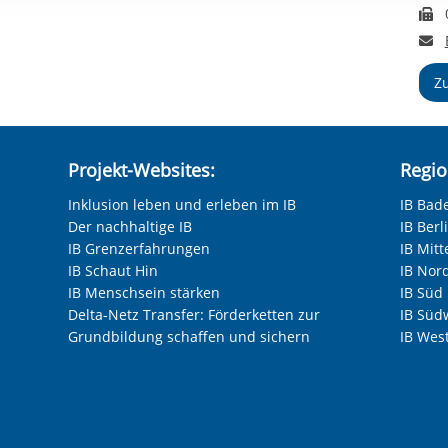
rstreckt sich nicht auf notwendige Cookies, die erforderlich zur B
F
n und somit gewünschten Website-Funktionen sind. Diese Cooki
E
ressen und daher unabhängig von einer Einwilligung.
Z
Projekt-Websites:
Regio
Inklusion leben und erleben im IB
IB Bad
Der nachhaltige IB
IB Ber
IB Grenzerfahrungen
IB Mitt
IB Schaut Hin
IB Nor
IB Menschsein stärken
IB Süd
Delta-Netz Transfer: Förderketten zur
IB Süd
Grundbildung schaffen und sichern
IB Wes