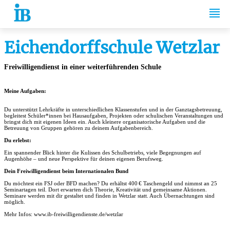
Springe zum Inhalt
Eichendorffschule Wetzlar
Freiwilligendienst in einer weiterführenden Schule
Meine Aufgaben:
Du unterstützt Lehrkräfte in unterschiedlichen Klassenstufen und in der Ganztagsbetreuung,
begleitest Schüler*innen bei Hausaufgaben, Projekten oder schulischen Veranstaltungen und
bringst dich mit eigenen Ideen ein. Auch kleinere organisatorische Aufgaben und die
Betreuung von Gruppen gehören zu deinem Aufgabenbereich.
Du erlebst:
Ein spannender Blick hinter die Kulissen des Schulbetriebs, viele Begegnungen auf
Augenhöhe – und neue Perspektive für deinen eigenen Berufsweg.
Dein Freiwilligendienst beim Internationalen Bund
Du möchtest ein FSJ oder BFD machen? Du erhältst 400
€ Taschengeld und nimmst an 25
Seminartagen teil. Dort erwarten dich Theorie, Kreativität und gemeinsame Aktionen.
Seminare werden mit dir gestaltet und finden in Wetzlar statt. Auch Übernachtungen sind
möglich.
Mehr Infos: www.ib-freiwilligendienste.de/wetzlar