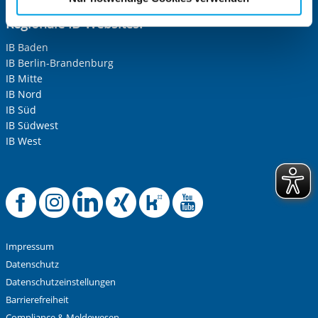
Cookies, die erforderlich zur Bereitstellung der von Ihnen
Regionale IB-Websites:
aufgerufenen und somit gewünschten Website-
Funktionen sind. Diese Cookies setzen wir aufgrund
IB Baden
berechtigter Interessen und daher unabhängig von einer
IB Berlin-Brandenburg
Einwilligung.
IB Mitte
IB Nord
IB Süd
IB Südwest
IB West
Offizielle Facebook-
Offizielle Instag
Offizielle Link
Offizielle X
Offizielle
Offiziel
Impressum
Datenschutz
Datenschutzeinstellungen
Barrierefreiheit
Compliance & Meldewesen