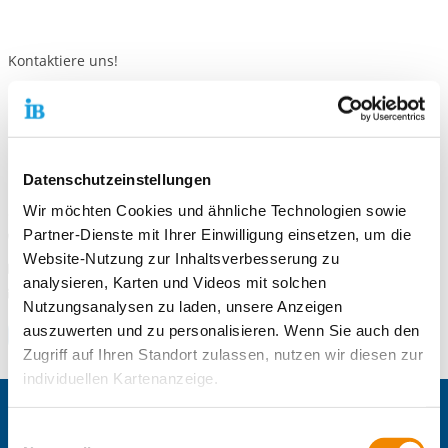
Kontaktiere uns!
Standort
Freiwilligendienste Mittelhessen / Wetzlar
Datenschutzeinstellungen
Bergstr. 31
35578 Wetzlar
Wir möchten Cookies und ähnliche Technologien sowie
Partner-Dienste mit Ihrer Einwilligung einsetzen, um die
Telefonnummer
0 6441 44 59-230
Website-Nutzung zur Inhaltsverbesserung zu
Faxnummer
0 6441 44 59-220
analysieren, Karten und Videos mit solchen
E-Mail an Freiwilligendienste Mittelhessen / Wetzlar
E-Mail schreiben
Nutzungsanalysen zu laden, unsere Anzeigen
auszuwerten und zu personalisieren. Wenn Sie auch den
Zum Standort
Zugriff auf Ihren Standort zulassen, nutzen wir diesen zur
individuellen Kartenanzeige.
Zentrale IB-Websites:
Soweit es für diese Zwecke erforderlich ist, erhalten
Einwilligungsauswahl