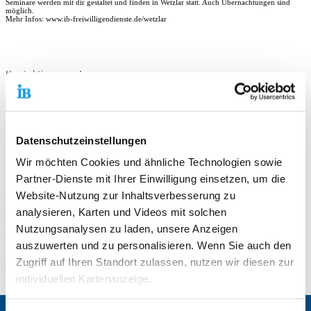
Seminare werden mit dir gestaltet und finden in Wetzlar statt. Auch Übernachtungen sind
möglich.
Mehr Infos: www.ib-freiwilligendienste.de/wetzlar
Kontaktiere uns!
Standort
Datenschutzeinstellungen
Freiwilligendienste Mittelhessen / Wetzlar
Wir möchten Cookies und ähnliche Technologien sowie
Bergstr. 31
35578 Wetzlar
Partner-Dienste mit Ihrer Einwilligung einsetzen, um die
Website-Nutzung zur Inhaltsverbesserung zu
Telefonnummer
0 6441 44 59-230
analysieren, Karten und Videos mit solchen
Faxnummer
0 6441 44 59-220
Nutzungsanalysen zu laden, unsere Anzeigen
E-Mail an Freiwilligendienste Mittelhessen / Wetzlar
E-Mail schreiben
auszuwerten und zu personalisieren. Wenn Sie auch den
Zugriff auf Ihren Standort zulassen, nutzen wir diesen zur
Zum Standort
individuellen Kartenanzeige.