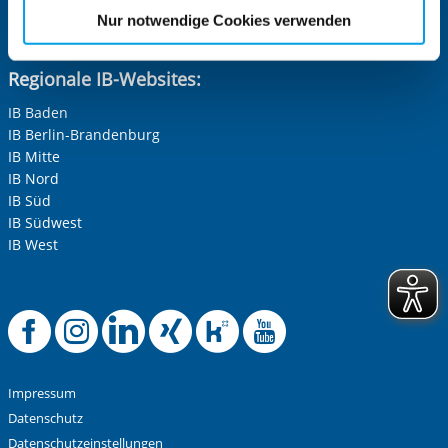
etwaige Einwilligung erstreckt sich nicht auf notwendige
Delta-Netz Transfer: Förderketten zur Grundbildung schaffen
Nur notwendige Cookies verwenden
Cookies, die erforderlich zur Bereitstellung der von Ihnen
und sichern
aufgerufenen und somit gewünschten Website-
Regionale IB-Websites:
Funktionen sind. Diese Cookies setzen wir aufgrund
berechtigter Interessen und daher unabhängig von einer
IB Baden
Einwilligung.
IB Berlin-Brandenburg
IB Mitte
IB Nord
IB Süd
IB Südwest
IB West
Offizielle Facebook-
Offizielle Instag
Offizielle Link
Offizielle X
Offizielle
Offiziel
Impressum
Datenschutz
Datenschutzeinstellungen