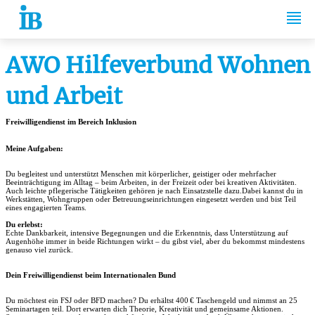
Springe zum Inhalt
AWO Hilfeverbund Wohnen
und Arbeit
Freiwilligendienst im Bereich Inklusion
Meine Aufgaben:
Du begleitest und unterstützt Menschen mit körperlicher, geistiger oder mehrfacher
Beeinträchtigung im Alltag – beim Arbeiten, in der Freizeit oder bei kreativen Aktivitäten.
Auch leichte pflegerische Tätigkeiten gehören je nach Einsatzstelle dazu.Dabei kannst du in
Werkstätten, Wohngruppen oder Betreuungseinrichtungen eingesetzt werden und bist Teil
eines engagierten Teams.
Du erlebst:
Echte Dankbarkeit, intensive Begegnungen und die Erkenntnis, dass Unterstützung auf
Augenhöhe immer in beide Richtungen wirkt – du gibst viel, aber du bekommst mindestens
genauso viel zurück.
Dein Freiwilligendienst beim Internationalen Bund
Du möchtest ein FSJ oder BFD machen? Du erhältst 400
€ Taschengeld und nimmst an 25
Seminartagen teil. Dort erwarten dich Theorie, Kreativität und gemeinsame Aktionen.