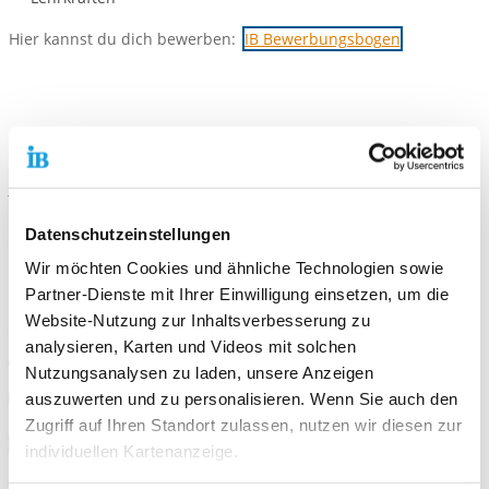
Hier kannst du dich bewerben:
IB Bewerbungsbogen
Kontaktiere uns!
E-Mail schreiben
Datenschutzeinstellungen
Standort
Wir möchten Cookies und ähnliche Technologien sowie
Freiwilligendienste Tübingen
Partner-Dienste mit Ihrer Einwilligung einsetzen, um die
Frondsbergstr. 55
Website-Nutzung zur Inhaltsverbesserung zu
72070 Tübingen
analysieren, Karten und Videos mit solchen
Telefonnummer
07071 559019
Nutzungsanalysen zu laden, unsere Anzeigen
E-Mail an Freiwilligendienste Tübingen
E-Mail schreiben
auszuwerten und zu personalisieren. Wenn Sie auch den
Zugriff auf Ihren Standort zulassen, nutzen wir diesen zur
Zum Standort
individuellen Kartenanzeige.