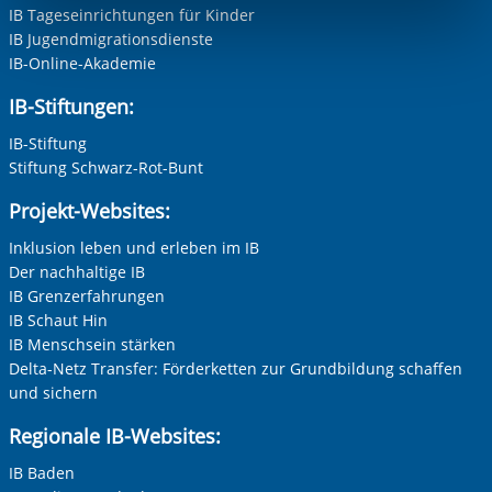
IB Tageseinrichtungen für Kinder
Funktionen sind. Diese Cookies setzen wir aufgrund
IB Jugendmigrationsdienste
berechtigter Interessen und daher unabhängig von einer
IB-Online-Akademie
Einwilligung.
IB-Stiftungen:
IB-Stiftung
Stiftung Schwarz-Rot-Bunt
Projekt-Websites:
Inklusion leben und erleben im IB
Der nachhaltige IB
IB Grenzerfahrungen
IB Schaut Hin
IB Menschsein stärken
Delta-Netz Transfer: Förderketten zur Grundbildung schaffen
und sichern
Regionale IB-Websites:
IB Baden