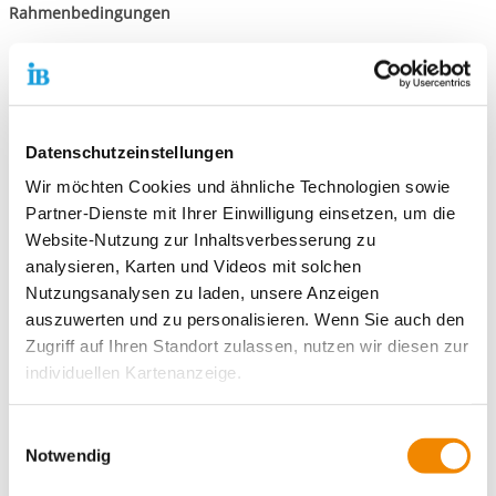
Rahmenbedingungen
Viel Kontakt mit Patienten (auch körperlich, v.a. Tätigkeiten
im Intimbereich)
Interesse an Urologie und Medizin allgemein
Möglichkeit im OP zu hospitieren
Kein allzu großes Schamgefühl
Datenschutzeinstellungen
Ähnelt in Teilen Tätigkeiten auf Station
Wir möchten Cookies und ähnliche Technologien sowie
in der Regel ist Volljährigkeit erwünscht, sonst nach
Partner-Dienste mit Ihrer Einwilligung einsetzen, um die
Absprache
Website-Nutzung zur Inhaltsverbesserung zu
kein Wochenenddienst
analysieren, Karten und Videos mit solchen
Arbeitszeiten von Montag bis Freitag von 8 Uhr bis 16:12 Uhr
Nutzungsanalysen zu laden, unsere Anzeigen
keine Schichtarbeit
auszuwerten und zu personalisieren. Wenn Sie auch den
Taschengeld: 436,92 € pro Monat
Zugriff auf Ihren Standort zulassen, nutzen wir diesen zur
Hier kannst du dich bewerben:
IB Freiwilligendienste Tübingen
individuellen Kartenanzeige.
Soweit es für diese Zwecke erforderlich ist, erhalten
Einwilligungsauswahl
unsere Partner Daten wie Ihre IP-Adresse und
Notwendig
Kontaktiere uns!
verarbeiten diese zusammen mit Daten von anderen