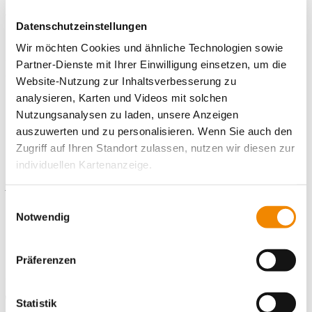
Wir freuen uns auf deine Bewerbung!
Datenschutzeinstellungen
Bitte nutze hierfür unser
Online-Bewerbungsportal
. Hier kannst
Wir möchten Cookies und ähnliche Technologien sowie
du persönliche Angaben und Einsatzwünsche eintragen sowie
Partner-Dienste mit Ihrer Einwilligung einsetzen, um die
die notwendigen Unterlagen (bitte im PNG-, JPG- oder PDF-
Website-Nutzung zur Inhaltsverbesserung zu
Format) direkt hochladen.
analysieren, Karten und Videos mit solchen
Nutzungsanalysen zu laden, unsere Anzeigen
auszuwerten und zu personalisieren. Wenn Sie auch den
Zugriff auf Ihren Standort zulassen, nutzen wir diesen zur
Kontaktiere uns!
individuellen Kartenanzeige.
E-Mail schreiben
Soweit es für diese Zwecke erforderlich ist, erhalten
Einwilligungsauswahl
unsere Partner Daten wie Ihre IP-Adresse und
Notwendig
Standort
verarbeiten diese zusammen mit Daten von anderen
Websites. Die Partner erkennen mitunter auch, wenn Sie
Freiwilligendienste Bamberg
Präferenzen
Karolinenstraße 16
zum Website-Besuch verschiedene Geräte verwenden,
96049 Bamberg
und verknüpfen die Daten geräteübergreifend. Dabei
kann die Datenübertragung in Drittländer (insb. die USA)
Telefonnummer
0 951 20879574
Statistik