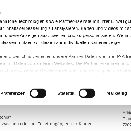
n
hnliche Technologien sowie Partner-Dienste mit Ihrer Einwilligu
eutschland
Freiwilligendienst Ausland
In deine
r Inhaltsverbesserung zu analysieren, Karten und Videos mit s
n, unsere Anzeigen auszuwerten und zu personalisieren. Wenn 
usern der Gemeinde
 zulassen, nutzen wir diesen zur individuellen Kartenanzeige.
Teil
 erforderlich ist, erhalten unsere Partner Daten wie Ihre IP-Adr
n mit Daten von anderen Websites. Die Partner erkennen mitun
de Ammerbuch
uch verschiedene Geräte verwenden, und verknüpfen die Date
Kont
eiwilligen
kann die Datenübertragung in Drittländer (insb. die USA) nicht
rt ist kein der EU gleichwertiges Datenschutzniveau gewährlei
E-Ma
legerische Tätigkeiten:
hre Daten führen kann.
Präferenzen
Statistik
Marketing
örderung & Pflege der Kinder
Sta
 in unseren
Datenschutzhinweisen
und in unserer
Cookie-Über
Frei
site-Funktionen für diese Zwecke aktiviert sind, müssen Sie al
schlaf
Fron
können mittels nachfolgender Buttons über Ihre Einwilligung für
waschen oder bei Toilettengängen der Kinder
720
 erteilte Einwilligung stets für die Zukunft widerrufen. Bitte be