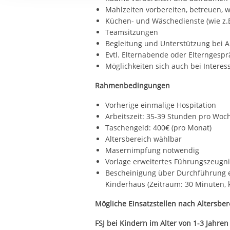
Ihre etwaige Einwilligung e
Mahlzeiten vorbereiten, betreuen,
der von Ihnen aufgerufene
Küchen- und Wäschedienste (wie z.
aufgrund berechtigter Inte
Teamsitzungen
Begleitung und Unterstützung bei A
Evtl. Elternabende oder Elterngesp
Möglichkeiten sich auch bei Interes
Rahmenbedingungen
Vorherige einmalige Hospitation
Arbeitszeit: 35-39 Stunden pro Woc
Taschengeld: 400€ (pro Monat)
Altersbereich wählbar
Masernimpfung notwendig
Vorlage erweitertes Führungszeugnis
Bescheinigung über Durchführung e
Kinderhaus (Zeitraum: 30 Minuten, k
Mögliche Einsatzstellen nach Altersber
FSJ bei Kindern im Alter von 1-3 Jahren 