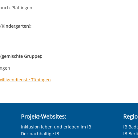
uch-Pfäffingen
 (Kindergarten):
n (gemischte Gruppe):
ingen
iwilligendienste Tübingen
Projekt-Websites:
Regio
Inklusion leben und erleben im IB
IB Bad
Der nachhaltige IB
IB Ber