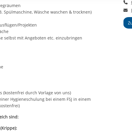
T
rstreckt sich nicht auf notwendige Cookies, die erforderlich zur B
 wegräumen
E
n und somit gewünschten Website-Funktionen sind. Diese Cooki
B. Spülmaschine, Wäsche waschen & trocknen)
ressen und daher unabhängig von einer Einwilligung.
Z
usflügen/Projekten
räche
se selbst mit Angeboten etc. einzubringen
he
 (kostenfrei durch Vorlage von uns)
iner Hygieneschulung bei einem FSJ in einem
ostenfrei)
eich sind:
(Krippe):