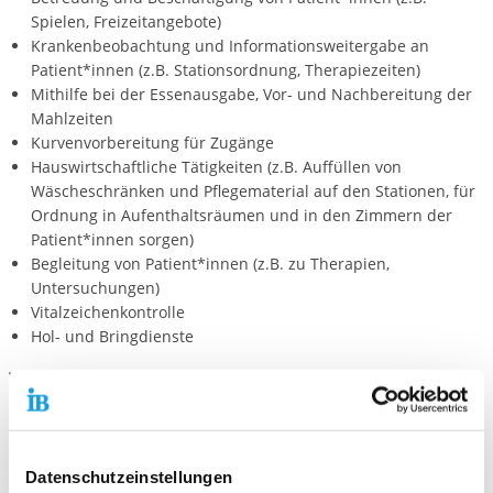
Spielen, Freizeitangebote)
Krankenbeobachtung und Informationsweitergabe an
Patient*innen (z.B. Stationsordnung, Therapiezeiten)
Mithilfe bei der Essenausgabe, Vor- und Nachbereitung der
Mahlzeiten
Kurvenvorbereitung für Zugänge
Hauswirtschaftliche Tätigkeiten (z.B. Auffüllen von
Wäscheschränken und Pflegematerial auf den Stationen, für
Ordnung in Aufenthaltsräumen und in den Zimmern der
Patient*innen sorgen)
Begleitung von Patient*innen (z.B. zu Therapien,
Untersuchungen)
Vitalzeichenkontrolle
Hol- und Bringdienste
Wir freuen uns auf Deine Bewerbung!
Bitte nutze hierfür unser
Online-Bewerbungsportal
. Hier kannst
du persönliche Angaben und Einsatzwünsche eintragen sowie
die notwendigen Unterlagen (bitte im PNG-, JPG- oder PDF-
Datenschutzeinstellungen
Format) direkt hochladen.