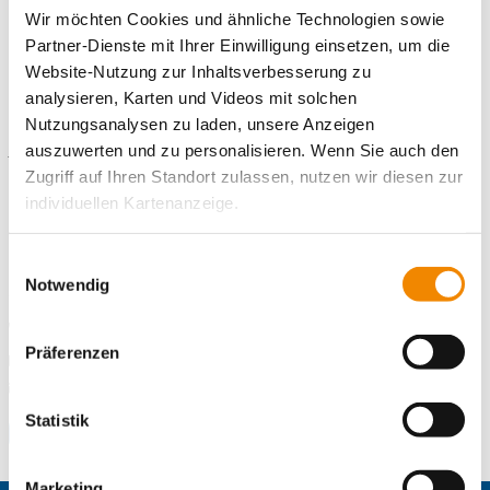
Wir möchten Cookies und ähnliche Technologien sowie
Partner-Dienste mit Ihrer Einwilligung einsetzen, um die
Website-Nutzung zur Inhaltsverbesserung zu
analysieren, Karten und Videos mit solchen
Kontaktiere uns!
Nutzungsanalysen zu laden, unsere Anzeigen
E-Mail schreiben
auszuwerten und zu personalisieren. Wenn Sie auch den
Zugriff auf Ihren Standort zulassen, nutzen wir diesen zur
individuellen Kartenanzeige.
Standort
Freiwilligendienste Nürnberg
Soweit es für diese Zwecke erforderlich ist, erhalten
Einwilligungsauswahl
Schanzäckerstr. 10
unsere Partner Daten wie Ihre IP-Adresse und
Notwendig
90443 Nürnberg
verarbeiten diese zusammen mit Daten von anderen
Telefonnummer
0911 94536-30
Websites. Die Partner erkennen mitunter auch, wenn Sie
Präferenzen
Faxnummer
0911 94536-59
zum Website-Besuch verschiedene Geräte verwenden,
E-Mail an Freiwilligendienste Nürnberg
und verknüpfen die Daten geräteübergreifend. Dabei
E-Mail schreiben
kann die Datenübertragung in Drittländer (insb. die USA)
Statistik
Zum Standort
nicht ausgeschlossen werden. Dort ist kein der EU
gleichwertiges Datenschutzniveau gewährleistet, was zu
Marketing