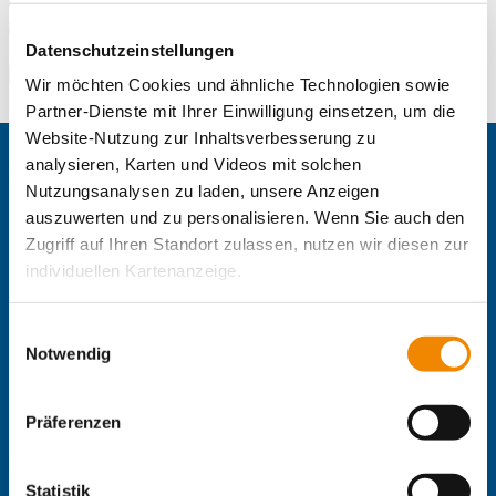
E-Mail an Freiwilligendienste Freudenstadt
E-Mail schreiben
Datenschutzeinstellungen
Zum Standort
Wir möchten Cookies und ähnliche Technologien sowie
Partner-Dienste mit Ihrer Einwilligung einsetzen, um die
Website-Nutzung zur Inhaltsverbesserung zu
analysieren, Karten und Videos mit solchen
Zentrale IB-Websites:
Nutzungsanalysen zu laden, unsere Anzeigen
Der Internationaler Bund e.V.
auszuwerten und zu personalisieren. Wenn Sie auch den
Die Internationale Arbeit des IB
Zugriff auf Ihren Standort zulassen, nutzen wir diesen zur
IB Personalentwicklung
individuellen Kartenanzeige.
IB Schulen
IB Tageseinrichtungen für Kinder
Soweit es für diese Zwecke erforderlich ist, erhalten
IB Jugendmigrationsdienste
Einwilligungsauswahl
unsere Partner Daten wie Ihre IP-Adresse und
Notwendig
IB-Online-Akademie
verarbeiten diese zusammen mit Daten von anderen
IB-Stiftungen:
Websites. Die Partner erkennen mitunter auch, wenn Sie
Präferenzen
zum Website-Besuch verschiedene Geräte verwenden,
IB-Stiftung
und verknüpfen die Daten geräteübergreifend. Dabei
Stiftung Schwarz-Rot-Bunt
kann die Datenübertragung in Drittländer (insb. die USA)
Statistik