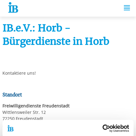
Springe zum Inhalt
IB.e.V.: Horb -
Bürgerdienste in Horb
Kontaktiere uns!
Standort
Freiwilligendienste Freudenstadt
Wittlensweiler Str. 12
72250 Freudenstadt
Telefonnummer
07441 84925
Faxnummer
07441 84926