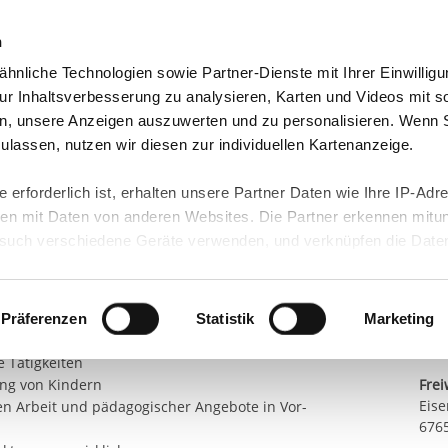
n
hnliche Technologien sowie Partner-Dienste mit Ihrer Einwilligu
eutschland
Freiwilligendienst Ausland
In deine
r Inhaltsverbesserung zu analysieren, Karten und Videos mit s
n, unsere Anzeigen auszuwerten und zu personalisieren. Wenn 
ergarten
 zulassen, nutzen wir diesen zur individuellen Kartenanzeige.
Teil
in Gonbach
 erforderlich ist, erhalten unsere Partner Daten wie Ihre IP-Adr
n mit Daten von anderen Websites. Die Partner erkennen mitun
dkindergarten "Elfetrippelsche"
uch verschiedene Geräte verwenden, und verknüpfen die Date
Kont
en:
kann die Datenübertragung in Drittländer (insb. die USA) nicht
rt ist kein der EU gleichwertiges Datenschutzniveau gewährlei
E-Ma
g/Freispiel
hre Daten führen kann.
icht der Kinder (beim Mittagsschlaf, beim
Präferenzen
Statistik
Marketing
g bei Ausflügen
Sta
 in unseren
Datenschutzhinweisen
und in unserer
Cookie-Über
e Tätigkeiten
ung von Kindern
Frei
site-Funktionen für diese Zwecke aktiviert sind, müssen Sie al
Eise
ten Arbeit und pädagogischer Angebote in Vor-
können mittels nachfolgender Buttons über Ihre Einwilligung für
6765
 erteilte Einwilligung stets für die Zukunft widerrufen. Bitte be