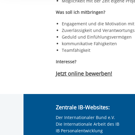
Möglichkeit mit der Zeit eigene Proj
Ihre etwaige Einwilligung e
der von Ihnen aufgerufene
Was soll ich mitbringen?
aufgrund berechtigter Inte
Engagement und die Motivation mit 
Zuverlässigkeit und Verantwortung
Geduld und Einfühlungsvermögen
kommunikative Fähigkeiten
Teamfähigkeit
Interesse?
Jetzt online bewerben!
Zentrale IB-Websites:
Der Internationaler Bund e.V.
Die Internationale Arbeit des IB
IB Personalentwicklung