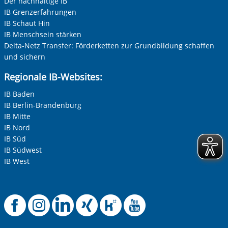
Der nachhaltige IB
IB Grenzerfahrungen
IB Schaut Hin
IB Menschsein stärken
Delta-Netz Transfer: Förderketten zur Grundbildung schaffen
und sichern
Regionale IB-Websites:
IB Baden
IB Berlin-Brandenburg
IB Mitte
IB Nord
IB Süd
IB Südwest
IB West
Offizielle Facebook-
Offizielle Instag
Offizielle Link
Offizielle X
Offizielle
Offiziel