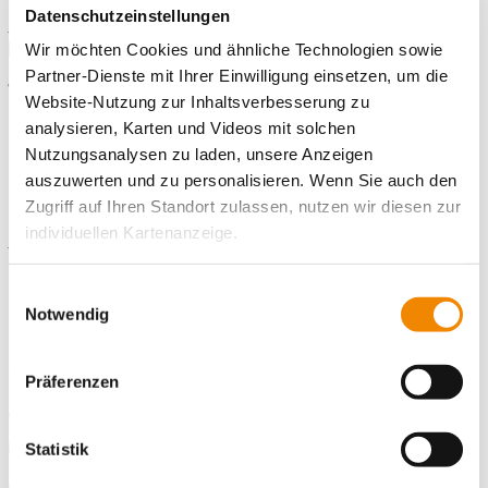
Deine Bewerbungsunterlagen an
freiwilligendienste-
Datenschutzeinstellungen
neuenhagen@ib.de
. Du kannst auch gern unseren
Bewerbungsbogen
nutzen.
Wir möchten Cookies und ähnliche Technologien sowie
Partner-Dienste mit Ihrer Einwilligung einsetzen, um die
Wir freuen uns auf Deine Bewerbung!
Website-Nutzung zur Inhaltsverbesserung zu
analysieren, Karten und Videos mit solchen
Nutzungsanalysen zu laden, unsere Anzeigen
auszuwerten und zu personalisieren. Wenn Sie auch den
Kontaktiere uns!
Zugriff auf Ihren Standort zulassen, nutzen wir diesen zur
individuellen Kartenanzeige.
E-Mail schreiben
Soweit es für diese Zwecke erforderlich ist, erhalten
Einwilligungsauswahl
Standort
unsere Partner Daten wie Ihre IP-Adresse und
Notwendig
verarbeiten diese zusammen mit Daten von anderen
Freiwilligendienste Region Brandenburg Nordost
Websites. Die Partner erkennen mitunter auch, wenn Sie
Ziegelstraße 16
Präferenzen
15366 Neuenhagen bei Berlin
zum Website-Besuch verschiedene Geräte verwenden,
und verknüpfen die Daten geräteübergreifend. Dabei
Telefonnummer
E-Mail schreiben
kann die Datenübertragung in Drittländer (insb. die USA)
E-Mail an Freiwilligendienste Region Brandenburg Nordost
Statistik
nicht ausgeschlossen werden. Dort ist kein der EU