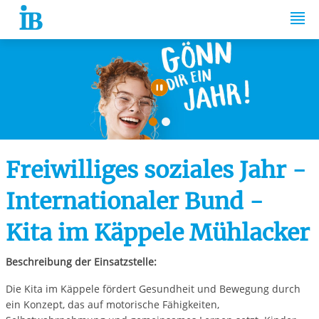
Springe zum Inhalt
Automatische Wiede
Freiwilliges soziales Jahr -
Internationaler Bund -
Kita im Käppele Mühlacker
Beschreibung der Einsatzstelle:
Die Kita im Käppele fördert Gesundheit und Bewegung durch
ein Konzept, das auf motorische Fähigkeiten,