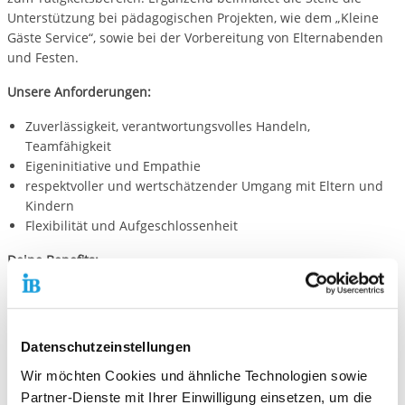
Unterstützung bei pädagogischen Projekten, wie dem „Kleine
Gäste Service“, sowie bei der Vorbereitung von Elternabenden
und Festen.
Unsere Anforderungen:
Zuverlässigkeit, verantwortungsvolles Handeln,
Teamfähigkeit
Eigeninitiative und Empathie
respektvoller und wertschätzender Umgang mit Eltern und
Kindern
Flexibilität und Aufgeschlossenheit
Deine Benefits:
Monatliches Taschengeld von 400 Euro
Zeugnis und Zertifikat für den abgeleisteten Dienst
interessante Herausforderung in einem angenehmen und
Datenschutzeinstellungen
vielfältigen Umfeld
Möglichkeit sich persönlich weiterzuentwickeln
Wir möchten Cookies und ähnliche Technologien sowie
kompetente und hilfsbereite Pädagog*innen
Partner-Dienste mit Ihrer Einwilligung einsetzen, um die