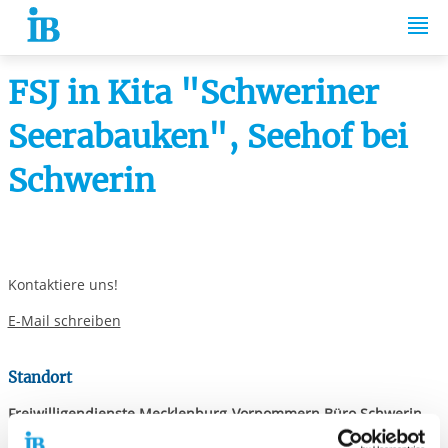
Springe zum Inhalt
FSJ in Kita "Schweriner
Seerabauken", Seehof bei
Schwerin
Kontaktiere uns!
E-Mail schreiben
Standort
Freiwilligendienste Mecklenburg-Vorpommern Büro Schwerin
Dr.-Külz-Straße 20