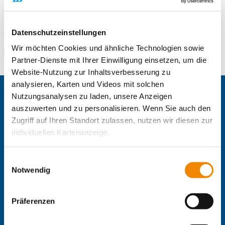
19053 Schwerin
Telefonnummer
0385 207405-15
E-Mail an Freiwilligendienste Mecklenburg-Vorpommern Büro
E-Mail schreiben
Datenschutzeinstellungen
Wir möchten Cookies und ähnliche Technologien sowie
Zum Standort
Partner-Dienste mit Ihrer Einwilligung einsetzen, um die
Website-Nutzung zur Inhaltsverbesserung zu
analysieren, Karten und Videos mit solchen
Zentrale IB-Websites:
Nutzungsanalysen zu laden, unsere Anzeigen
auszuwerten und zu personalisieren. Wenn Sie auch den
Der Internationaler Bund e.V.
Zugriff auf Ihren Standort zulassen, nutzen wir diesen zur
Die Internationale Arbeit des IB
individuellen Kartenanzeige.
IB Personalentwicklung
IB Schulen
Soweit es für diese Zwecke erforderlich ist, erhalten
IB Tageseinrichtungen für Kinder
Einwilligungsauswahl
unsere Partner Daten wie Ihre IP-Adresse und
IB Jugendmigrationsdienste
Notwendig
IB-Online-Akademie
verarbeiten diese zusammen mit Daten von anderen
Websites. Die Partner erkennen mitunter auch, wenn Sie
IB-Stiftungen:
Präferenzen
zum Website-Besuch verschiedene Geräte verwenden,
und verknüpfen die Daten geräteübergreifend. Dabei
IB-Stiftung